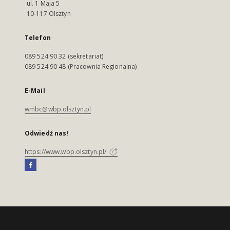
ul. 1 Maja 5
10-117 Olsztyn
Telefon
089 524 90 32 (sekretariat)
089 524 90 48 (Pracownia Regionalna)
E-Mail
wmbc@wbp.olsztyn.pl
Odwiedź nas!
https://www.wbp.olsztyn.pl/