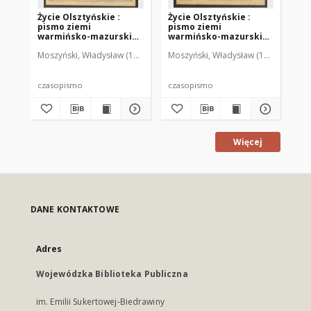
Życie Olsztyńskie :
Życie Olsztyńskie :
Życ
pismo ziemi
pismo ziemi
pi
warmińsko-mazurskiej,
warmińsko-mazurskiej,
wa
1949, nr 73
1949, nr 79
194
Moszyński, Władysław (1922-2001). Red.
Moszyński, Władysław (1922-2001). 
Mroczkowski, Włodzimierz (1
Mos
czasopismo
czasopismo
cz
Więcej
DANE KONTAKTOWE
Adres
Wojewódzka Biblioteka Publiczna
im. Emilii Sukertowej-Biedrawiny