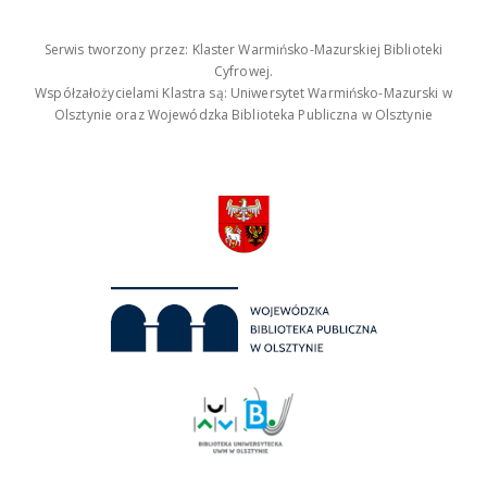
Serwis tworzony przez: Klaster Warmińsko-Mazurskiej Biblioteki
Cyfrowej.
Współzałożycielami Klastra są: Uniwersytet Warmińsko-Mazurski w
Olsztynie oraz Wojewódzka Biblioteka Publiczna w Olsztynie