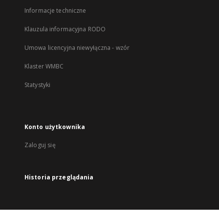
Informacje techniczne
Klauzula informacyjna RODO
Umowa licencyjna niewyłączna - wzór
Klaster WMBC
Statystyki
Konto użytkownika
Zaloguj się
Historia przeglądania