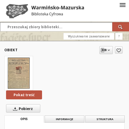
Wyszukiwanie zaawansowane
?
OBIEKT
Pokaż treść
Pobierz
OPIS
INFORMACJE
STRUKTURA