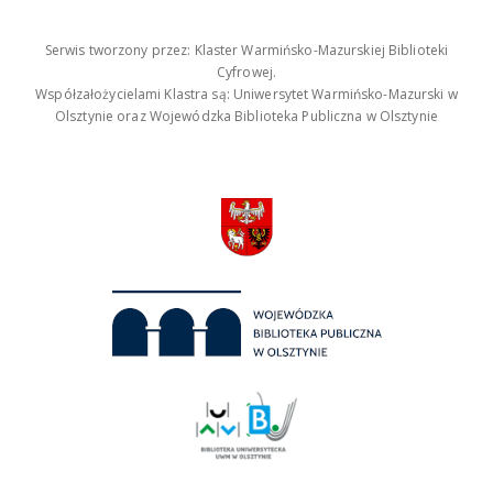
Serwis tworzony przez: Klaster Warmińsko-Mazurskiej Biblioteki
Cyfrowej.
Współzałożycielami Klastra są: Uniwersytet Warmińsko-Mazurski w
Olsztynie oraz Wojewódzka Biblioteka Publiczna w Olsztynie