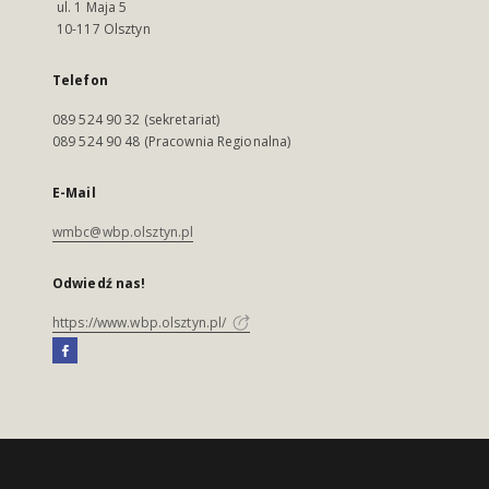
ul. 1 Maja 5
10-117 Olsztyn
Telefon
089 524 90 32 (sekretariat)
089 524 90 48 (Pracownia Regionalna)
E-Mail
wmbc@wbp.olsztyn.pl
Odwiedź nas!
https://www.wbp.olsztyn.pl/