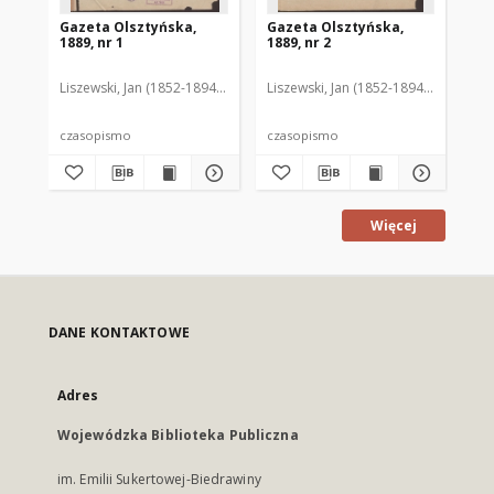
Gazeta Olsztyńska,
Gazeta Olsztyńska,
Ga
1889, nr 1
1889, nr 2
188
Liszewski, Jan (1852-1894). Red.
Liszewski, Jan (1852-1894). Red.
Lis
czasopismo
czasopismo
cz
Więcej
DANE KONTAKTOWE
Adres
Wojewódzka Biblioteka Publiczna
im. Emilii Sukertowej-Biedrawiny