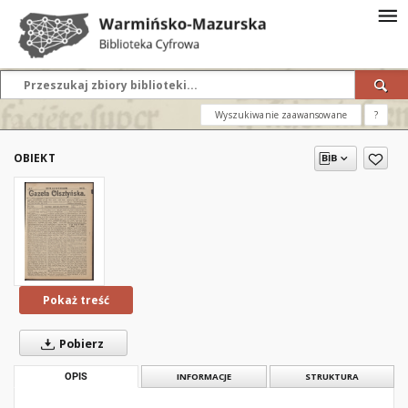
Wyszukiwanie zaawansowane
?
OBIEKT
Pokaż treść
Pobierz
OPIS
INFORMACJE
STRUKTURA