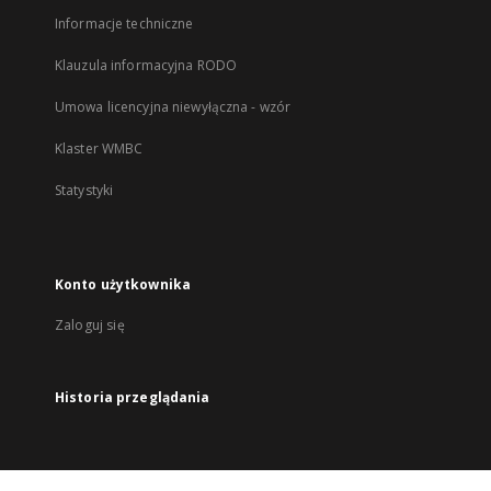
Informacje techniczne
Klauzula informacyjna RODO
Umowa licencyjna niewyłączna - wzór
Klaster WMBC
Statystyki
Konto użytkownika
Zaloguj się
Historia przeglądania