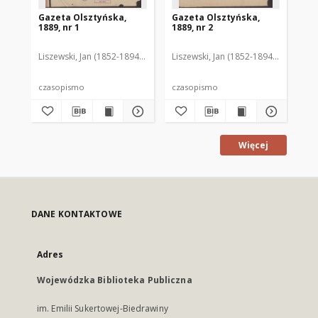
Gazeta Olsztyńska,
Gazeta Olsztyńska,
Ga
1889, nr 1
1889, nr 2
188
Liszewski, Jan (1852-1894). Red.
Liszewski, Jan (1852-1894). Red.
Lis
czasopismo
czasopismo
cz
Więcej
DANE KONTAKTOWE
Adres
Wojewódzka Biblioteka Publiczna
im. Emilii Sukertowej-Biedrawiny