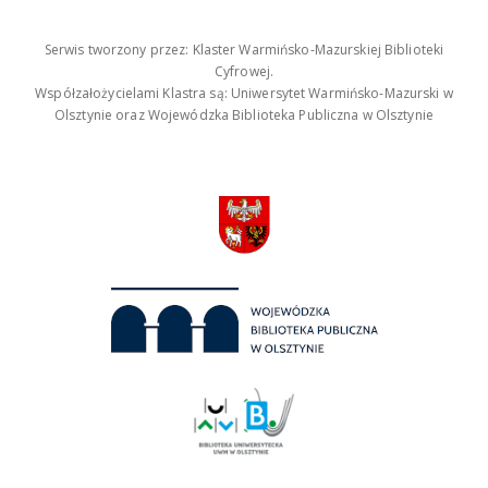
Serwis tworzony przez: Klaster Warmińsko-Mazurskiej Biblioteki
Cyfrowej.
Współzałożycielami Klastra są: Uniwersytet Warmińsko-Mazurski w
Olsztynie oraz Wojewódzka Biblioteka Publiczna w Olsztynie