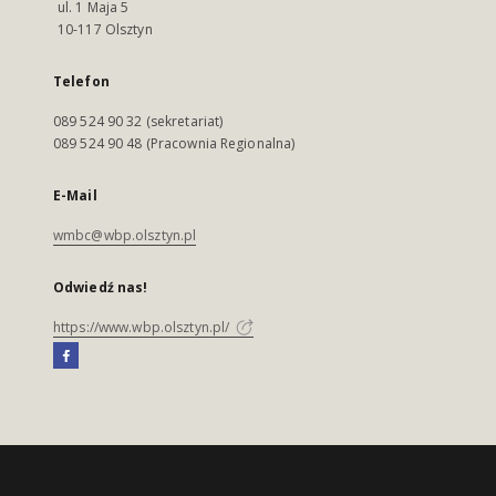
ul. 1 Maja 5
10-117 Olsztyn
Telefon
089 524 90 32 (sekretariat)
089 524 90 48 (Pracownia Regionalna)
E-Mail
wmbc@wbp.olsztyn.pl
Odwiedź nas!
https://www.wbp.olsztyn.pl/