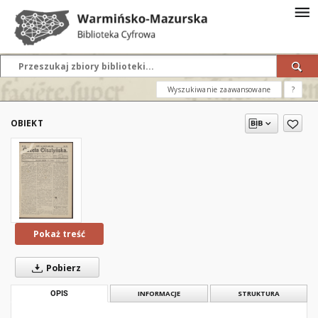
Wyszukiwanie zaawansowane
?
OBIEKT
Pokaż treść
Pobierz
OPIS
INFORMACJE
STRUKTURA