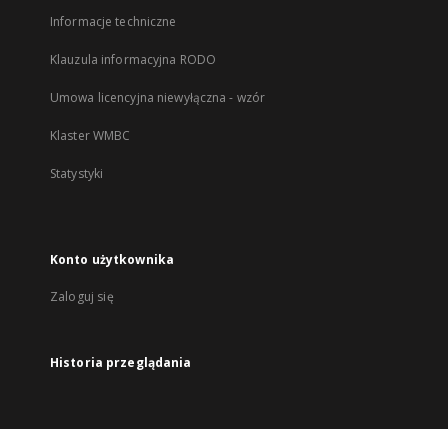
Informacje techniczne
Klauzula informacyjna RODO
Umowa licencyjna niewyłączna - wzór
Klaster WMBC
Statystyki
Konto użytkownika
Zaloguj się
Historia przeglądania