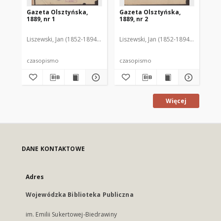
Gazeta Olsztyńska,
Gazeta Olsztyńska,
Ga
1889, nr 1
1889, nr 2
188
Liszewski, Jan (1852-1894). Red.
Liszewski, Jan (1852-1894). Red.
Lis
czasopismo
czasopismo
cz
Więcej
DANE KONTAKTOWE
Adres
Wojewódzka Biblioteka Publiczna
im. Emilii Sukertowej-Biedrawiny