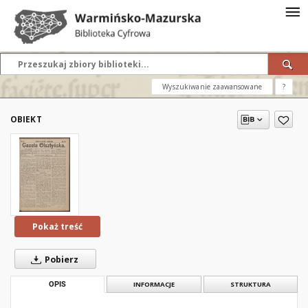
Wyszukiwanie zaawansowane
?
OBIEKT
Pokaż treść
Pobierz
OPIS
INFORMACJE
STRUKTURA