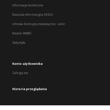
Informacje techniczne
Klauzula informacyjna RODO
Umowa licencyjna niewyłączna - wzór
Klaster WMBC
Statystyki
Konto użytkownika
Zaloguj się
Historia przeglądania