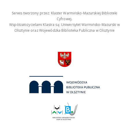
Serwis tworzony przez: Klaster Warmińsko-Mazurskiej Biblioteki
Cyfrowej.
Współzałożycielami Klastra są: Uniwersytet Warmińsko-Mazurski w
Olsztynie oraz Wojewódzka Biblioteka Publiczna w Olsztynie