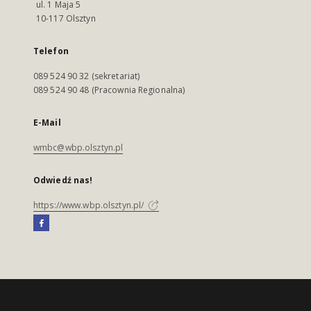
ul. 1 Maja 5
10-117 Olsztyn
Telefon
089 524 90 32 (sekretariat)
089 524 90 48 (Pracownia Regionalna)
E-Mail
wmbc@wbp.olsztyn.pl
Odwiedź nas!
https://www.wbp.olsztyn.pl/