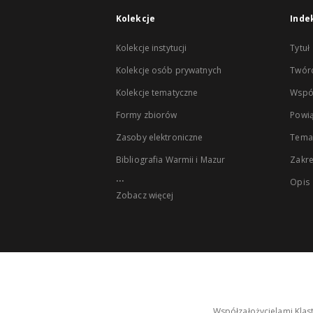
Kolekcje
Inde
Kolekcje instytucji
Tytuł
Kolekcje osób prywatnych
Twór
Kolekcje tematyczne
Wspó
Formy zbiorów
Powią
Zasoby elektroniczne
Tema
Bibliografia Warmii i Mazur
Zakr
...
Opis
Zobacz więcej
Współzałożycielami Klas