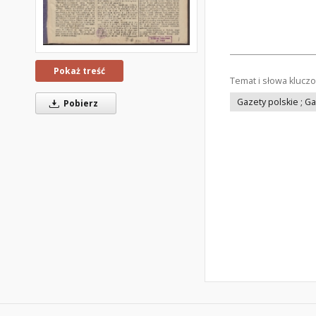
Pokaż treść
Temat i słowa klucz
Gazety polskie ; G
Pobierz