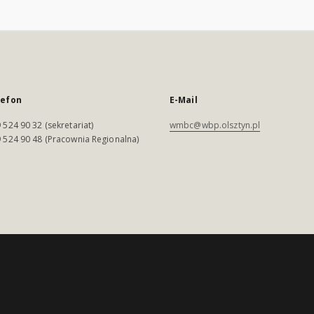
lefon
E-Mail
 524 90 32 (sekretariat)
wmbc@wbp.olsztyn.pl
 524 90 48 (Pracownia Regionalna)