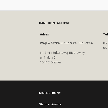
DANE KONTAKTOWE
Adres
Te
Wojewódzka Biblioteka Publiczna
089
089
im. Emilii Sukertowej-Biedrawiny
ul. 1 Maja 5
10-117 Olsztyn
MAPA STRONY
Strona główna