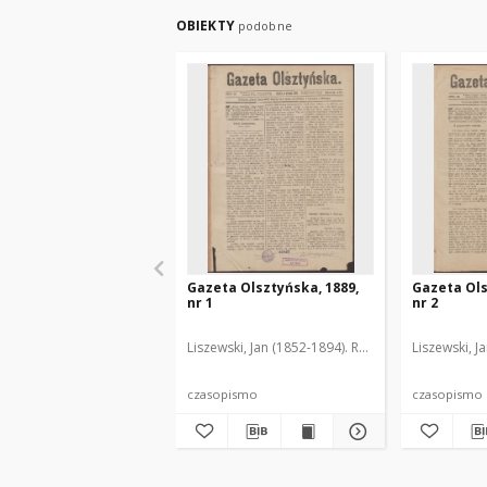
OBIEKTY
podobne
Gazeta Olsztyńska, 1889,
Gazeta Ols
nr 1
nr 2
Liszewski, Jan (1852-1894). Red.
Liszewski, J
czasopismo
czasopismo