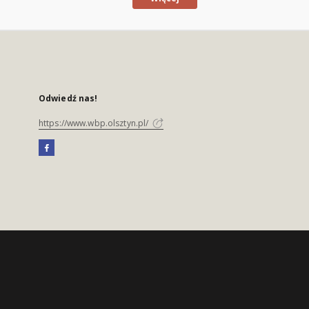
Odwiedź nas!
https://www.wbp.olsztyn.pl/