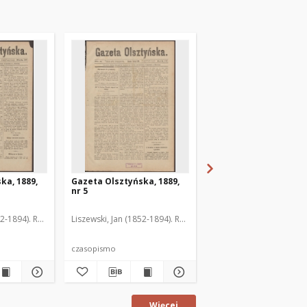
ka, 1889,
Gazeta Olsztyńska, 1889,
Gazeta Olsztyńska, 1
nr 5
nr 6
52-1894). Red.
Liszewski, Jan (1852-1894). Red.
Liszewski, Jan (1852-189
czasopismo
czasopismo
Więcej