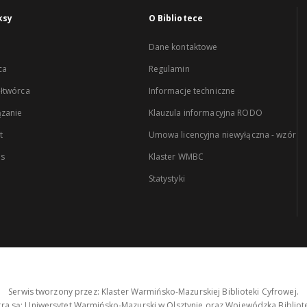
ksy
O Bibliotece
Dane kontaktowe
ca
Regulamin
łtwórca
Informacje techniczne
zanie
Klauzula informacyjna RODO
t
Umowa licencyjna niewyłączna - wzór
es
Klaster WMBC
Statystyki
Serwis tworzony przez: Klaster Warmińsko-Mazurskiej Biblioteki Cyfrowej.
tra są: Uniwersytet Warmińsko-Mazurski w Olsztynie oraz Wojewódzka Bibliote