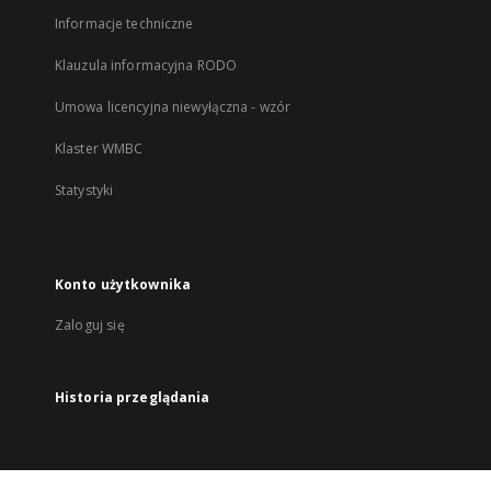
Informacje techniczne
Klauzula informacyjna RODO
Umowa licencyjna niewyłączna - wzór
Klaster WMBC
Statystyki
Konto użytkownika
Zaloguj się
Historia przeglądania