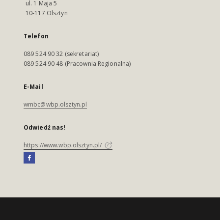
ul. 1 Maja 5
10-117 Olsztyn
Telefon
089 524 90 32 (sekretariat)
089 524 90 48 (Pracownia Regionalna)
E-Mail
wmbc@wbp.olsztyn.pl
Odwiedź nas!
https://www.wbp.olsztyn.pl/