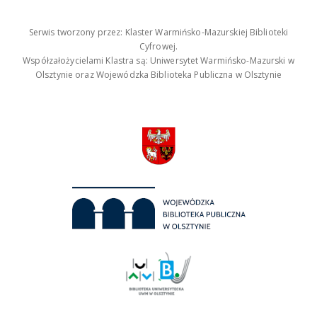
Serwis tworzony przez: Klaster Warmińsko-Mazurskiej Biblioteki
Cyfrowej.
Współzałożycielami Klastra są: Uniwersytet Warmińsko-Mazurski w
Olsztynie oraz Wojewódzka Biblioteka Publiczna w Olsztynie