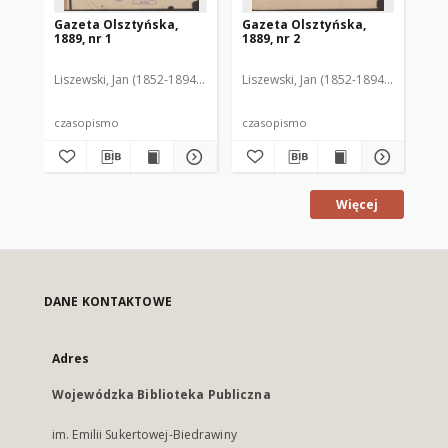
Gazeta Olsztyńska,
Gazeta Olsztyńska,
Ga
1889, nr 1
1889, nr 2
188
Liszewski, Jan (1852-1894). Red.
Liszewski, Jan (1852-1894). Red.
Lis
czasopismo
czasopismo
cz
Więcej
DANE KONTAKTOWE
Adres
Wojewódzka Biblioteka Publiczna
im. Emilii Sukertowej-Biedrawiny