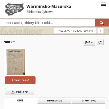
Wyszukiwanie zaawansowane
?
OBIEKT
Pokaż treść
Pobierz
OPIS
INFORMACJE
STRUKTURA