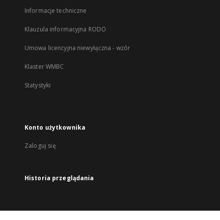
Informacje techniczne
Klauzula informacyjna RODO
Umowa licencyjna niewyłączna - wzór
Klaster WMBC
Statystyki
Konto użytkownika
Zaloguj się
Historia przeglądania