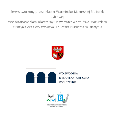
Serwis tworzony przez: Klaster Warmińsko-Mazurskiej Biblioteki
Cyfrowej.
Współzałożycielami Klastra są: Uniwersytet Warmińsko-Mazurski w
Olsztynie oraz Wojewódzka Biblioteka Publiczna w Olsztynie