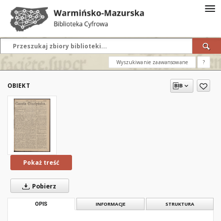
Wyszukiwanie zaawansowane
?
OBIEKT
Pokaż treść
Pobierz
OPIS
INFORMACJE
STRUKTURA