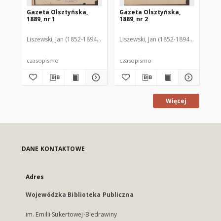
Gazeta Olsztyńska,
Gazeta Olsztyńska,
Ga
1889, nr 1
1889, nr 2
188
Liszewski, Jan (1852-1894). Red.
Liszewski, Jan (1852-1894). Red.
Lis
czasopismo
czasopismo
cz
Więcej
DANE KONTAKTOWE
Adres
Wojewódzka Biblioteka Publiczna
im. Emilii Sukertowej-Biedrawiny