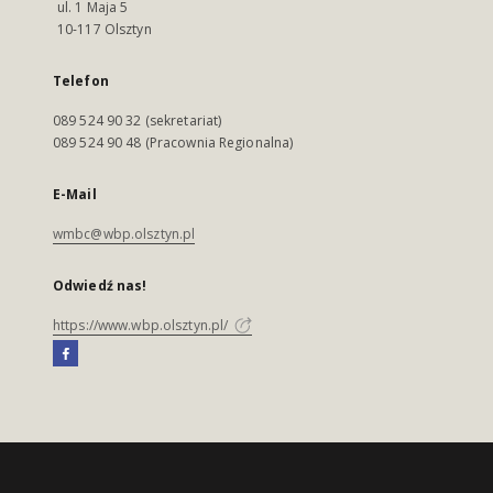
ul. 1 Maja 5
10-117 Olsztyn
Telefon
089 524 90 32 (sekretariat)
089 524 90 48 (Pracownia Regionalna)
E-Mail
wmbc@wbp.olsztyn.pl
Odwiedź nas!
https://www.wbp.olsztyn.pl/