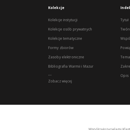
Kolekcje
Inde
Kolekcje instytucji
Tytuł
Kolekcje osób prywatnych
Twór
Kolekcje tematyczne
Wspó
Formy zbiorów
Powią
Zasoby elektroniczne
Tema
Bibliografia Warmii i Mazur
Zakr
...
Opis
Zobacz więcej
Współzałożycielami Klas