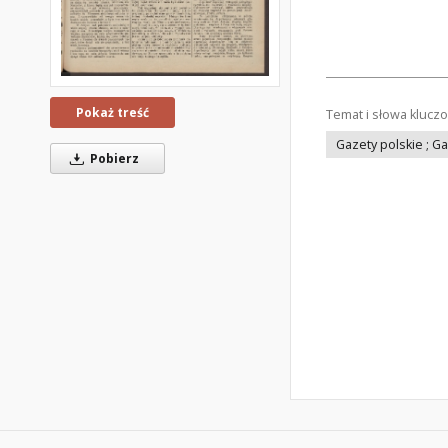
Pokaż treść
Temat i słowa klucz
Gazety polskie ; G
Pobierz