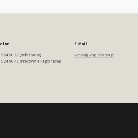
lefon
E-Mail
 524 90 32 (sekretariat)
wmbc@wbp.olsztyn.pl
 524 90 48 (Pracownia Regionalna)