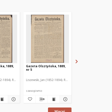
ka, 1889,
Gazeta Olsztyńska, 1889,
Gazeta Olsztyńska, 1
nr 5
nr 6
52-1894). Red.
Liszewski, Jan (1852-1894). Red.
Liszewski, Jan (1852-189
czasopismo
czasopismo
Więcej