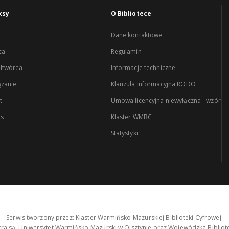
ksy
O Bibliotece
Dane kontaktowe
ca
Regulamin
łtwórca
Informacje techniczne
zanie
Klauzula informacyjna RODO
t
Umowa licencyjna niewyłączna - wzór
es
Klaster WMBC
Statystyki
Serwis tworzony przez: Klaster Warmińsko-Mazurskiej Biblioteki Cyfrowej.
tra są: Uniwersytet Warmińsko-Mazurski w Olsztynie oraz Wojewódzka Bibliote