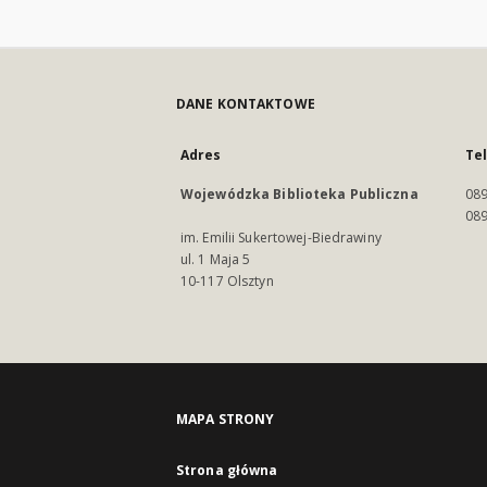
DANE KONTAKTOWE
Adres
Te
Wojewódzka Biblioteka Publiczna
089
089
im. Emilii Sukertowej-Biedrawiny
ul. 1 Maja 5
10-117 Olsztyn
MAPA STRONY
Strona główna