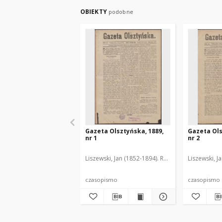
OBIEKTY
podobne
Gazeta Olsztyńska, 1889,
Gazeta Ols
nr 1
nr 2
Liszewski, Jan (1852-1894). Red.
Liszewski, J
czasopismo
czasopismo