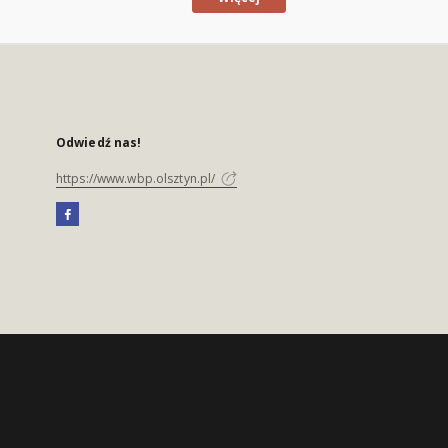
Odwiedź nas!
https://www.wbp.olsztyn.pl/