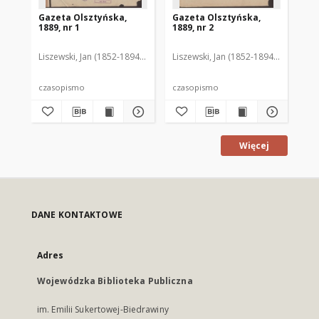
Gazeta Olsztyńska,
Gazeta Olsztyńska,
Ga
1889, nr 1
1889, nr 2
188
Liszewski, Jan (1852-1894). Red.
Liszewski, Jan (1852-1894). Red.
Lis
czasopismo
czasopismo
cz
Więcej
DANE KONTAKTOWE
Adres
Wojewódzka Biblioteka Publiczna
im. Emilii Sukertowej-Biedrawiny