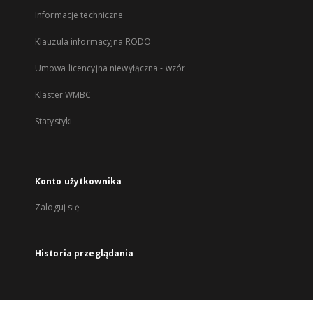
Informacje techniczne
Klauzula informacyjna RODO
Umowa licencyjna niewyłączna - wzór
Klaster WMBC
Statystyki
Konto użytkownika
Zaloguj się
Historia przeglądania