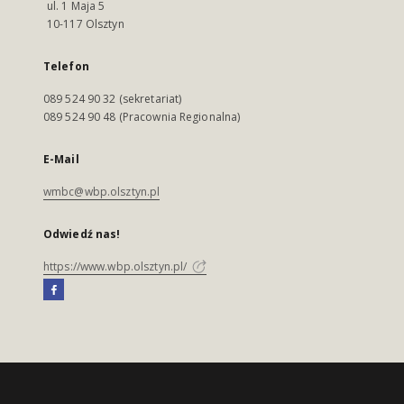
ul. 1 Maja 5
10-117 Olsztyn
Telefon
089 524 90 32 (sekretariat)
089 524 90 48 (Pracownia Regionalna)
E-Mail
wmbc@wbp.olsztyn.pl
Odwiedź nas!
https://www.wbp.olsztyn.pl/