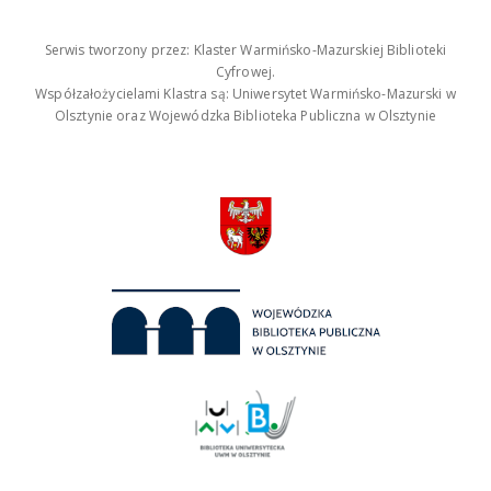
Serwis tworzony przez: Klaster Warmińsko-Mazurskiej Biblioteki
Cyfrowej.
Współzałożycielami Klastra są: Uniwersytet Warmińsko-Mazurski w
Olsztynie oraz Wojewódzka Biblioteka Publiczna w Olsztynie