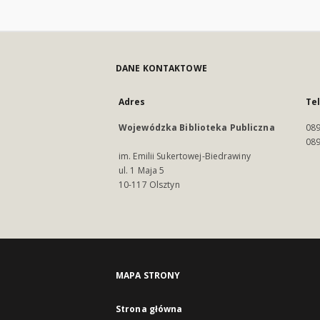
DANE KONTAKTOWE
Adres
Te
Wojewódzka Biblioteka Publiczna
089
089
im. Emilii Sukertowej-Biedrawiny
ul. 1 Maja 5
10-117 Olsztyn
MAPA STRONY
Strona główna