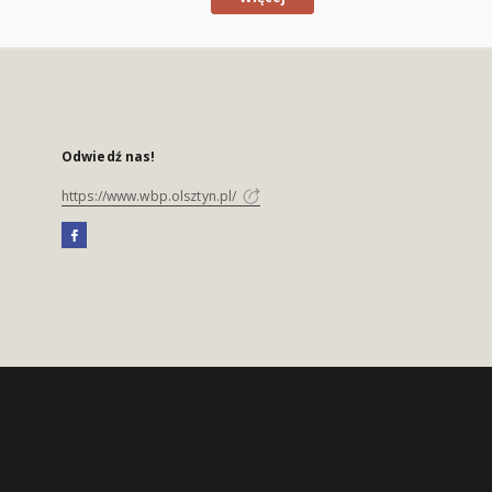
Odwiedź nas!
https://www.wbp.olsztyn.pl/