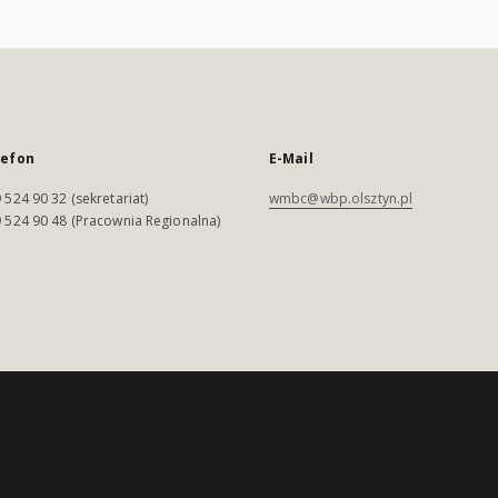
lefon
E-Mail
 524 90 32 (sekretariat)
wmbc@wbp.olsztyn.pl
 524 90 48 (Pracownia Regionalna)