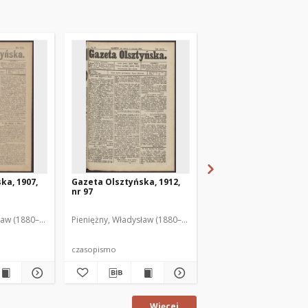
ka, 1907,
Gazeta Olsztyńska, 1912,
Gazeta Olsztyńska, 1
nr 97
nr 135
ław (1880–1940). Red.
Pieniężny, Władysław (1880–1940). Red.
Pieniężny, Władysław (1
czasopismo
czasopismo
Więcej