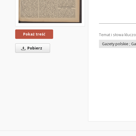
Pokaż treść
Temat i słowa klucz
Gazety polskie ; G
Pobierz