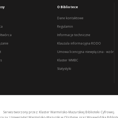
ksy
O Bibliotece
Dane kontaktowe
ca
Regulamin
łtwórca
Informacje techniczne
zanie
Klauzula informacyjna RODO
t
Umowa licencyjna niewyłączna - wzór
es
Klaster WMBC
Statystyki
Serwis tworzony przez: Klaster Warmińsko-Mazurskiej Biblioteki Cyfrowej.
tra są: Uniwersytet Warmińsko-Mazurski w Olsztynie oraz Wojewódzka Bibliote