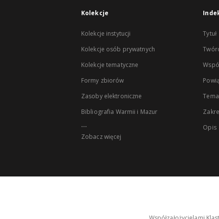
Kolekcje
Inde
Kolekcje instytucji
Tytuł
Kolekcje osób prywatnych
Twór
Kolekcje tematyczne
Wspó
Formy zbiorów
Powią
Zasoby elektroniczne
Tema
Bibliografia Warmii i Mazur
Zakr
...
Opis
Zobacz więcej
Współzałożycielami Klas