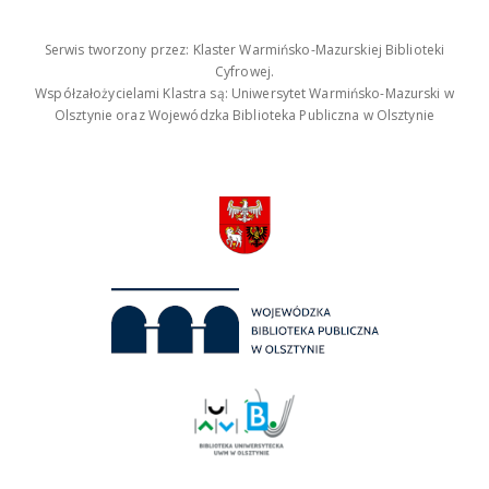
Serwis tworzony przez: Klaster Warmińsko-Mazurskiej Biblioteki
Cyfrowej.
Współzałożycielami Klastra są: Uniwersytet Warmińsko-Mazurski w
Olsztynie oraz Wojewódzka Biblioteka Publiczna w Olsztynie