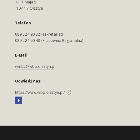
ul. 1 Maja 5
10-117 Olsztyn
Telefon
089 524 90 32 (sekretariat)
089 524 90 48 (Pracownia Regionalna)
E-Mail
wmbc@wbp.olsztyn.pl
Odwiedź nas!
https://www.wbp.olsztyn.pl/