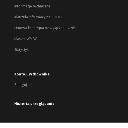
Informacje techniczne
Klauzula informacyjna RODO
Umowa licencyjna niewyłączna - wzór
Klaster WMBC
Statystyki
Konto użytkownika
Zaloguj się
Historia przeglądania