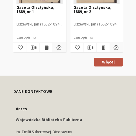
Gazeta Olsztyńska,
Gazeta Olsztyńska,
Ga
1889, nr 1
1889, nr 2
188
Liszewski, Jan (1852-1894). Red.
Liszewski, Jan (1852-1894). Red.
Lis
czasopismo
czasopismo
cz
Więcej
DANE KONTAKTOWE
Adres
Wojewódzka Biblioteka Publiczna
im. Emilii Sukertowej-Biedrawiny