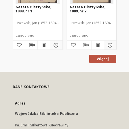
Gazeta Olsztyńska,
Gazeta Olsztyńska,
Ga
1889, nr 1
1889, nr 2
188
Liszewski, Jan (1852-1894). Red.
Liszewski, Jan (1852-1894). Red.
Lis
czasopismo
czasopismo
cz
Więcej
DANE KONTAKTOWE
Adres
Wojewódzka Biblioteka Publiczna
im. Emilii Sukertowej-Biedrawiny