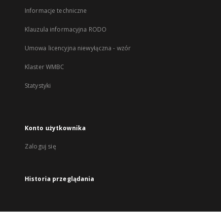
Informacje techniczne
Klauzula informacyjna RODO
Umowa licencyjna niewyłączna - wzór
Klaster WMBC
Statystyki
Konto użytkownika
Zaloguj się
Historia przeglądania