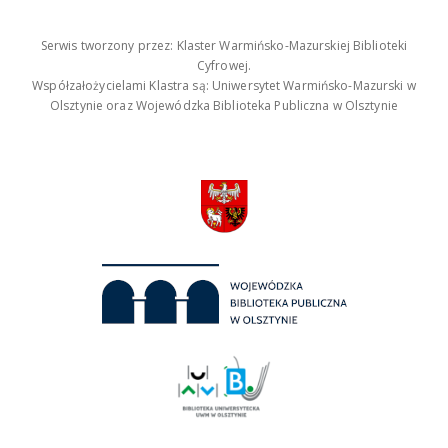
Serwis tworzony przez: Klaster Warmińsko-Mazurskiej Biblioteki
Cyfrowej.
Współzałożycielami Klastra są: Uniwersytet Warmińsko-Mazurski w
Olsztynie oraz Wojewódzka Biblioteka Publiczna w Olsztynie