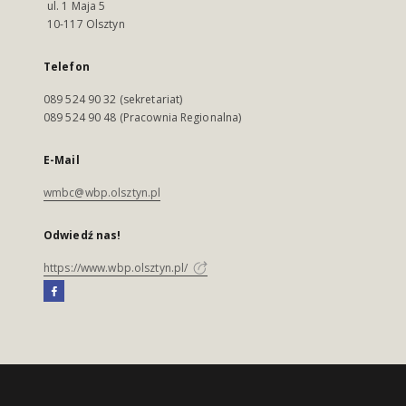
ul. 1 Maja 5
10-117 Olsztyn
Telefon
089 524 90 32 (sekretariat)
089 524 90 48 (Pracownia Regionalna)
E-Mail
wmbc@wbp.olsztyn.pl
Odwiedź nas!
https://www.wbp.olsztyn.pl/