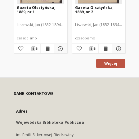
Gazeta Olsztyńska,
Gazeta Olsztyńska,
Ga
1889, nr 1
1889, nr 2
188
Liszewski, Jan (1852-1894). Red.
Liszewski, Jan (1852-1894). Red.
Lis
czasopismo
czasopismo
cz
Więcej
DANE KONTAKTOWE
Adres
Wojewódzka Biblioteka Publiczna
im. Emilii Sukertowej-Biedrawiny