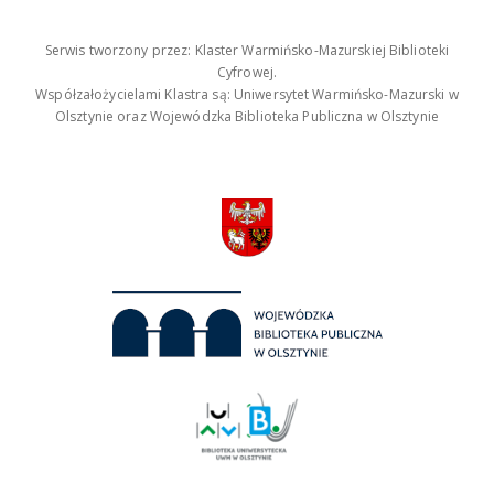
Serwis tworzony przez: Klaster Warmińsko-Mazurskiej Biblioteki
Cyfrowej.
Współzałożycielami Klastra są: Uniwersytet Warmińsko-Mazurski w
Olsztynie oraz Wojewódzka Biblioteka Publiczna w Olsztynie