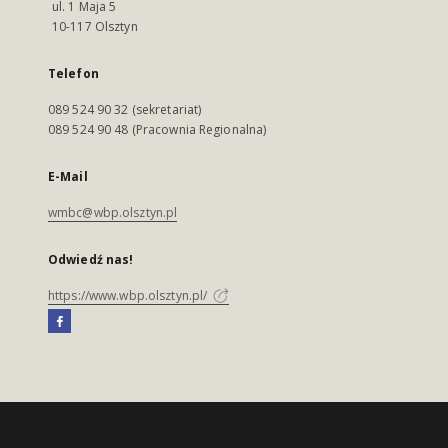
ul. 1 Maja 5
10-117 Olsztyn
Telefon
089 524 90 32 (sekretariat)
089 524 90 48 (Pracownia Regionalna)
E-Mail
wmbc@wbp.olsztyn.pl
Odwiedź nas!
https://www.wbp.olsztyn.pl/