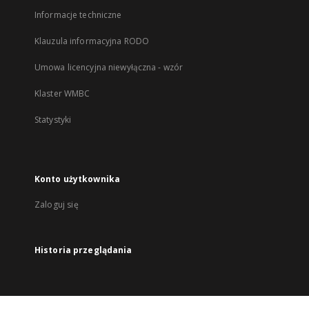
Informacje techniczne
Klauzula informacyjna RODO
Umowa licencyjna niewyłączna - wzór
Klaster WMBC
Statystyki
Konto użytkownika
Zaloguj się
Historia przeglądania