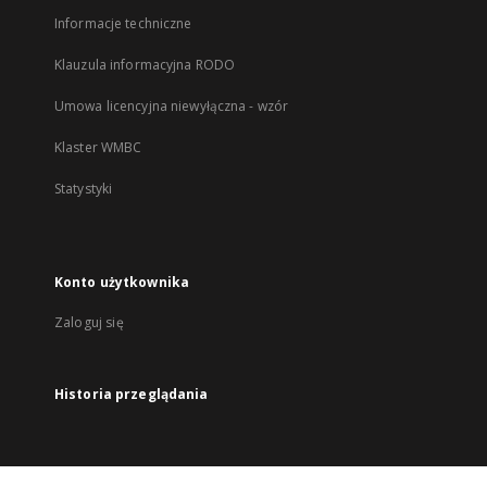
Informacje techniczne
Klauzula informacyjna RODO
Umowa licencyjna niewyłączna - wzór
Klaster WMBC
Statystyki
Konto użytkownika
Zaloguj się
Historia przeglądania