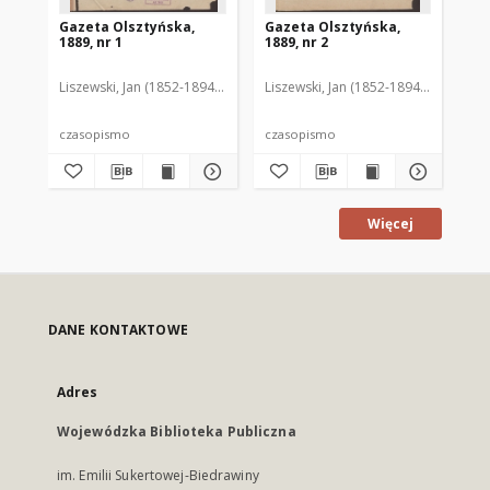
Gazeta Olsztyńska,
Gazeta Olsztyńska,
Ga
1889, nr 1
1889, nr 2
188
Liszewski, Jan (1852-1894). Red.
Liszewski, Jan (1852-1894). Red.
Lis
czasopismo
czasopismo
cz
Więcej
DANE KONTAKTOWE
Adres
Wojewódzka Biblioteka Publiczna
im. Emilii Sukertowej-Biedrawiny