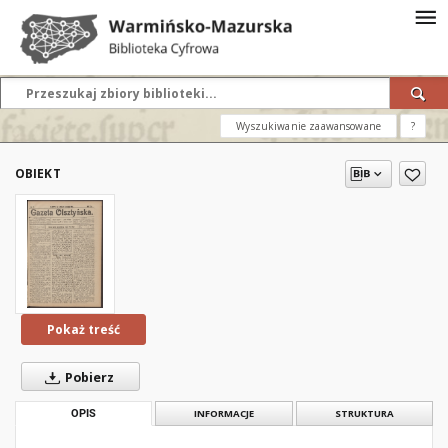
Wyszukiwanie zaawansowane
?
OBIEKT
Pokaż treść
Pobierz
OPIS
INFORMACJE
STRUKTURA