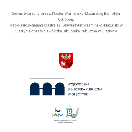
Serwis tworzony przez: Klaster Warmińsko-Mazurskiej Biblioteki
Cyfrowej.
Współzałożycielami Klastra są: Uniwersytet Warmińsko-Mazurski w
Olsztynie oraz Wojewódzka Biblioteka Publiczna w Olsztynie