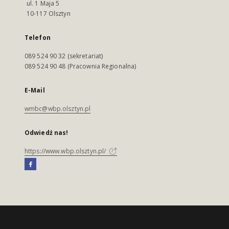
ul. 1 Maja 5
10-117 Olsztyn
Telefon
089 524 90 32 (sekretariat)
089 524 90 48 (Pracownia Regionalna)
E-Mail
wmbc@wbp.olsztyn.pl
Odwiedź nas!
https://www.wbp.olsztyn.pl/