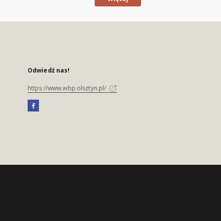
Odwiedź nas!
https://www.wbp.olsztyn.pl/