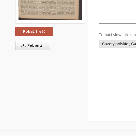
Pokaż treść
Temat i słowa klucz
Gazety polskie ; G
Pobierz