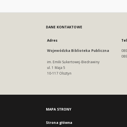
DANE KONTAKTOWE
Adres
Te
Wojewódzka Biblioteka Publiczna
089
089
im. Emilii Sukertowej-Biedrawiny
ul. 1 Maja 5
10-117 Olsztyn
MAPA STRONY
Strona główna