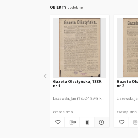
OBIEKTY
podobne
Gazeta Olsztyńska, 1889,
Gazeta Ols
nr 1
nr 2
Liszewski, Jan (1852-1894). Red.
Liszewski, J
czasopismo
czasopismo