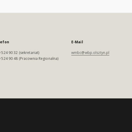
lefon
E-Mail
 524 90 32 (sekretariat)
wmbc@wbp.olsztyn.pl
 524 90 48 (Pracownia Regionalna)