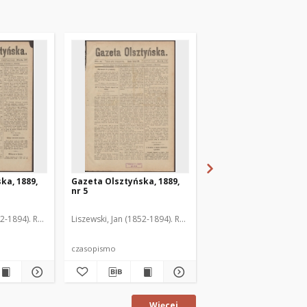
ka, 1889,
Gazeta Olsztyńska, 1889,
Gazeta Olsztyńska, 1
nr 5
nr 6
52-1894). Red.
Liszewski, Jan (1852-1894). Red.
Liszewski, Jan (1852-189
czasopismo
czasopismo
Więcej