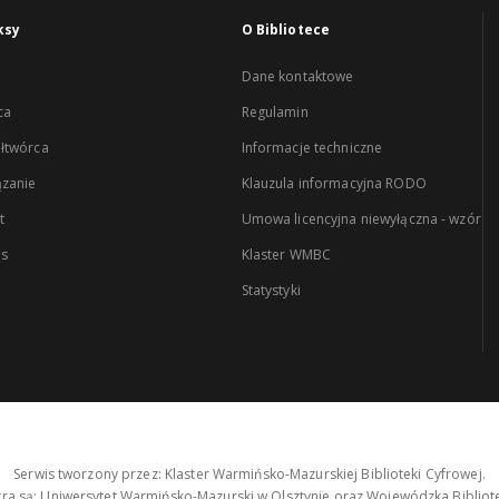
ksy
O Bibliotece
Dane kontaktowe
ca
Regulamin
łtwórca
Informacje techniczne
zanie
Klauzula informacyjna RODO
t
Umowa licencyjna niewyłączna - wzór
es
Klaster WMBC
Statystyki
Serwis tworzony przez: Klaster Warmińsko-Mazurskiej Biblioteki Cyfrowej.
tra są: Uniwersytet Warmińsko-Mazurski w Olsztynie oraz Wojewódzka Bibliote