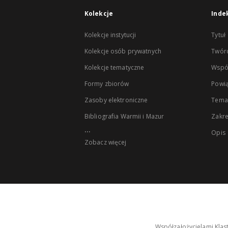
Kolekcje
Inde
Kolekcje instytucji
Tytuł
Kolekcje osób prywatnych
Twór
Kolekcje tematyczne
Wspó
Formy zbiorów
Powią
Zasoby elektroniczne
Tema
Bibliografia Warmii i Mazur
Zakr
...
Opis
Zobacz więcej
Współzałożycielami Klas