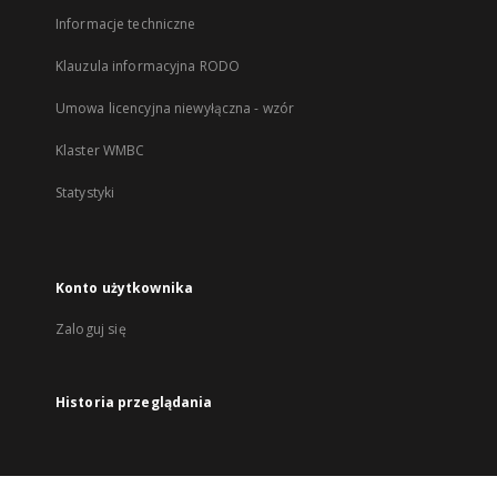
Informacje techniczne
Klauzula informacyjna RODO
Umowa licencyjna niewyłączna - wzór
Klaster WMBC
Statystyki
Konto użytkownika
Zaloguj się
Historia przeglądania