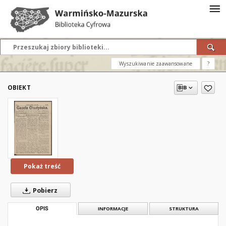
Wyszukiwanie zaawansowane
?
OBIEKT
Pokaż treść
Pobierz
OPIS
INFORMACJE
STRUKTURA