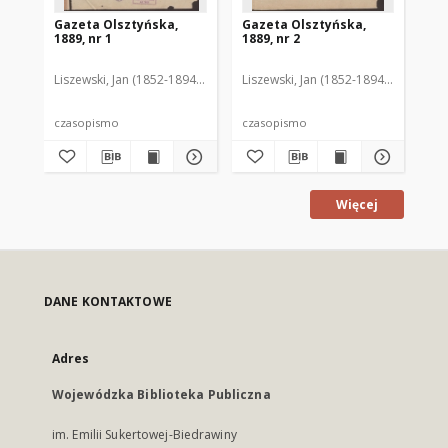
Gazeta Olsztyńska,
Gazeta Olsztyńska,
Ga
1889, nr 1
1889, nr 2
188
Liszewski, Jan (1852-1894). Red.
Liszewski, Jan (1852-1894). Red.
Lis
czasopismo
czasopismo
cz
Więcej
DANE KONTAKTOWE
Adres
Wojewódzka Biblioteka Publiczna
im. Emilii Sukertowej-Biedrawiny