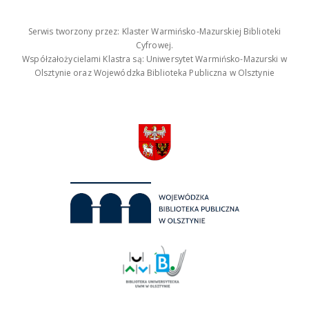
Serwis tworzony przez: Klaster Warmińsko-Mazurskiej Biblioteki
Cyfrowej.
Współzałożycielami Klastra są: Uniwersytet Warmińsko-Mazurski w
Olsztynie oraz Wojewódzka Biblioteka Publiczna w Olsztynie