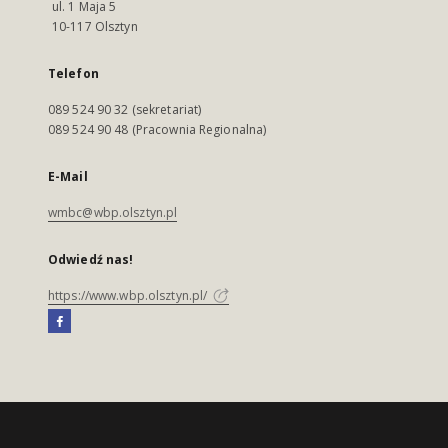
ul. 1 Maja 5
10-117 Olsztyn
Telefon
089 524 90 32 (sekretariat)
089 524 90 48 (Pracownia Regionalna)
E-Mail
wmbc@wbp.olsztyn.pl
Odwiedź nas!
https://www.wbp.olsztyn.pl/