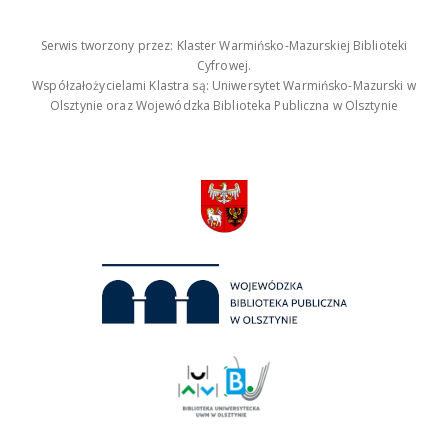
Serwis tworzony przez: Klaster Warmińsko-Mazurskiej Biblioteki
Cyfrowej.
Współzałożycielami Klastra są: Uniwersytet Warmińsko-Mazurski w
Olsztynie oraz Wojewódzka Biblioteka Publiczna w Olsztynie