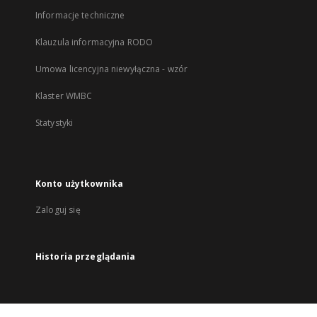
Informacje techniczne
Klauzula informacyjna RODO
Umowa licencyjna niewyłączna - wzór
Klaster WMBC
Statystyki
Konto użytkownika
Zaloguj się
Historia przeglądania