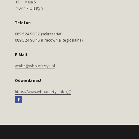
ul. 1 Maja 5
10-117 Olsztyn
Telefon
089 524 90 32 (sekretariat)
089 524 90 48 (Pracownia Regionalna)
E-Mail
wmbc@wbp.olsztyn.pl
Odwiedź nas!
https://www.wbp.olsztyn.pl/