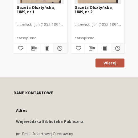
Gazeta Olsztyńska,
Gazeta Olsztyńska,
Ga
1889, nr 1
1889, nr 2
188
Liszewski, Jan (1852-1894). Red.
Liszewski, Jan (1852-1894). Red.
Lis
czasopismo
czasopismo
cz
Więcej
DANE KONTAKTOWE
Adres
Wojewódzka Biblioteka Publiczna
im. Emilii Sukertowej-Biedrawiny