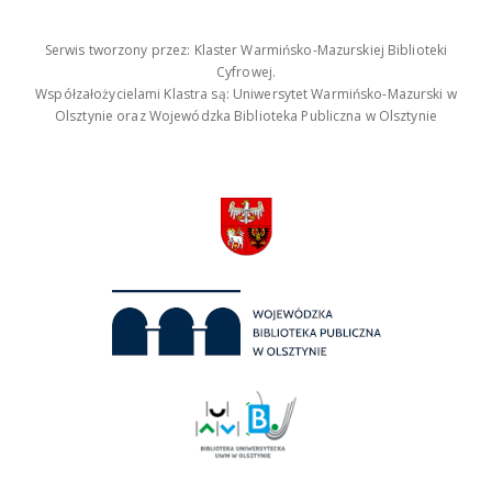
Serwis tworzony przez: Klaster Warmińsko-Mazurskiej Biblioteki
Cyfrowej.
Współzałożycielami Klastra są: Uniwersytet Warmińsko-Mazurski w
Olsztynie oraz Wojewódzka Biblioteka Publiczna w Olsztynie