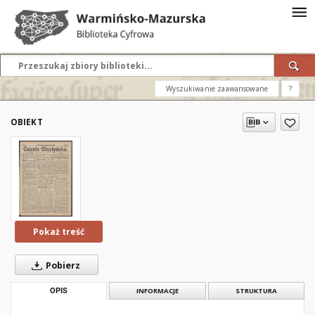
Wyszukiwanie zaawansowane
?
OBIEKT
Pokaż treść
Pobierz
OPIS
INFORMACJE
STRUKTURA