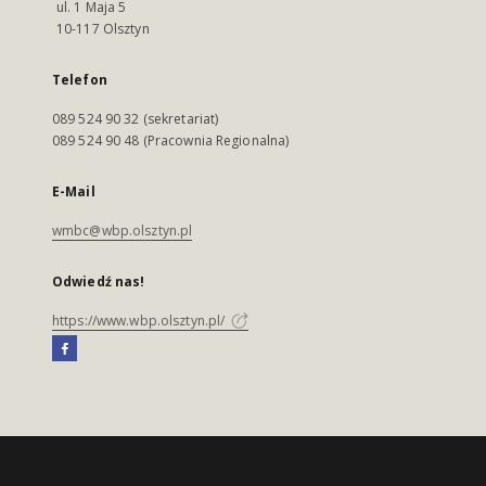
ul. 1 Maja 5
10-117 Olsztyn
Telefon
089 524 90 32 (sekretariat)
089 524 90 48 (Pracownia Regionalna)
E-Mail
wmbc@wbp.olsztyn.pl
Odwiedź nas!
https://www.wbp.olsztyn.pl/