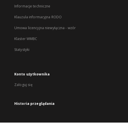
Informacje techniczne
Klauzula informacyjna RODO
Umowa licencyjna niewyłączna - wzór
Klaster WMBC
Statystyki
Konto użytkownika
Zaloguj się
Historia przeglądania