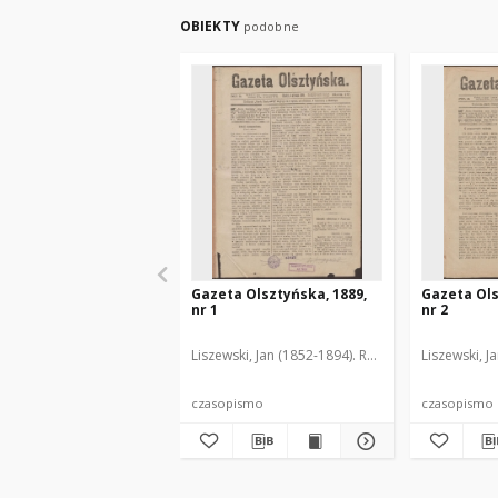
OBIEKTY
podobne
Gazeta Olsztyńska, 1889,
Gazeta Ols
nr 1
nr 2
Liszewski, Jan (1852-1894). Red.
Liszewski, J
czasopismo
czasopismo