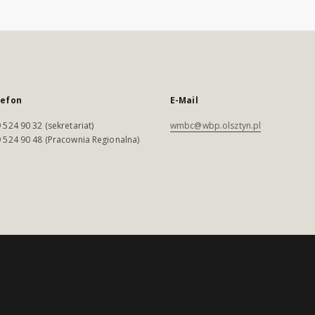
lefon
E-Mail
 524 90 32 (sekretariat)
wmbc@wbp.olsztyn.pl
 524 90 48 (Pracownia Regionalna)