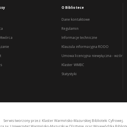
ksy
O Bibliotece
Dane kontaktowe
ca
Regulamin
łtwórca
Informacje techniczne
zanie
Klauzula informacyjna RODO
t
Umowa licencyjna niewyłączna - wzór
es
Klaster WMBC
Statystyki
Serwis tworzony przez: Klaster Warmińsko-Mazurskiej Biblioteki Cyfrowej.
tra są: Uniwersytet Warmińsko-Mazurski w Olsztynie oraz Wojewódzka Bibliote