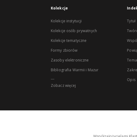
Kolekcje
Inde
Kolekcje instytucji
Tytuł
Kolekcje osób prywatnych
Twór
Kolekcje tematyczne
Wspó
Formy zbiorów
Powią
Zasoby elektroniczne
Tema
Bibliografia Warmii i Mazur
Zakr
...
Opis
Zobacz więcej
Współzałożycielami Klas