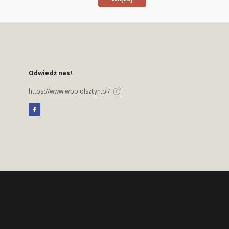
Odwiedź nas!
https://www.wbp.olsztyn.pl/