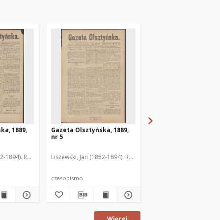
ka, 1889,
Gazeta Olsztyńska, 1889,
Gazeta Olsztyńska, 1
nr 5
nr 6
52-1894). Red.
Liszewski, Jan (1852-1894). Red.
Liszewski, Jan (1852-189
czasopismo
czasopismo
Więcej