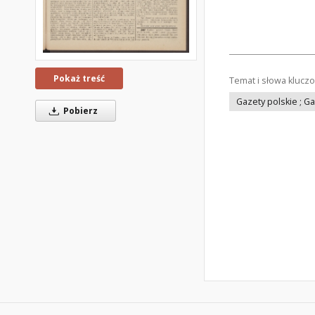
Pokaż treść
Temat i słowa klucz
Gazety polskie ; G
Pobierz