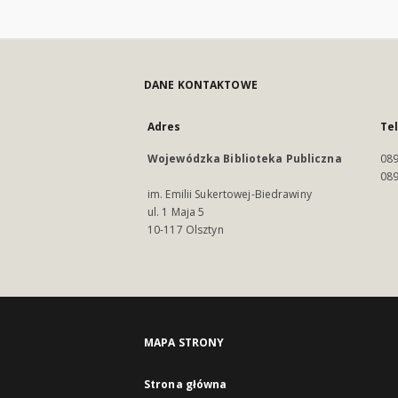
DANE KONTAKTOWE
Adres
Te
Wojewódzka Biblioteka Publiczna
089
089
im. Emilii Sukertowej-Biedrawiny
ul. 1 Maja 5
10-117 Olsztyn
MAPA STRONY
Strona główna