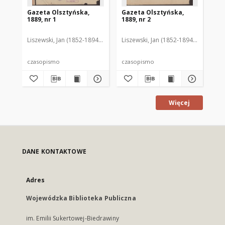
Gazeta Olsztyńska,
Gazeta Olsztyńska,
Ga
1889, nr 1
1889, nr 2
188
Liszewski, Jan (1852-1894). Red.
Liszewski, Jan (1852-1894). Red.
Lis
czasopismo
czasopismo
cz
Więcej
DANE KONTAKTOWE
Adres
Wojewódzka Biblioteka Publiczna
im. Emilii Sukertowej-Biedrawiny