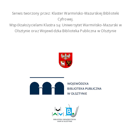
Serwis tworzony przez: Klaster Warmińsko-Mazurskiej Biblioteki
Cyfrowej.
Współzałożycielami Klastra są: Uniwersytet Warmińsko-Mazurski w
Olsztynie oraz Wojewódzka Biblioteka Publiczna w Olsztynie