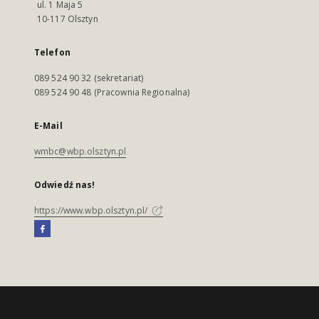
ul. 1 Maja 5
10-117 Olsztyn
Telefon
089 524 90 32 (sekretariat)
089 524 90 48 (Pracownia Regionalna)
E-Mail
wmbc@wbp.olsztyn.pl
Odwiedź nas!
https://www.wbp.olsztyn.pl/