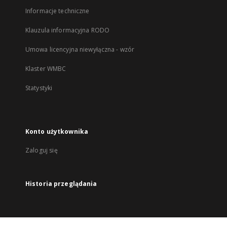
Informacje techniczne
Klauzula informacyjna RODO
Umowa licencyjna niewyłączna - wzór
Klaster WMBC
Statystyki
Konto użytkownika
Zaloguj się
Historia przeglądania