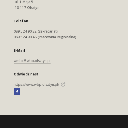
ul. 1 Maja 5
10-117 Olsztyn
Telefon
089 524 90 32 (sekretariat)
089 524 90 48 (Pracownia Regionalna)
E-Mail
wmbc@wbp.olsztyn.pl
Odwiedź nas!
https://www.wbp.olsztyn.pl/