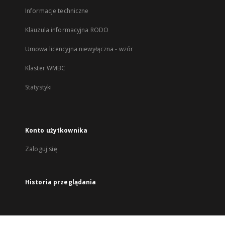
Informacje techniczne
Klauzula informacyjna RODO
Umowa licencyjna niewyłączna - wzór
Klaster WMBC
Statystyki
Konto użytkownika
Zaloguj się
Historia przeglądania