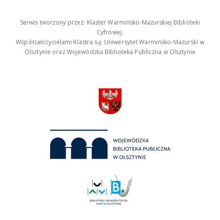
Serwis tworzony przez: Klaster Warmińsko-Mazurskiej Biblioteki
Cyfrowej.
Współzałożycielami Klastra są: Uniwersytet Warmińsko-Mazurski w
Olsztynie oraz Wojewódzka Biblioteka Publiczna w Olsztynie