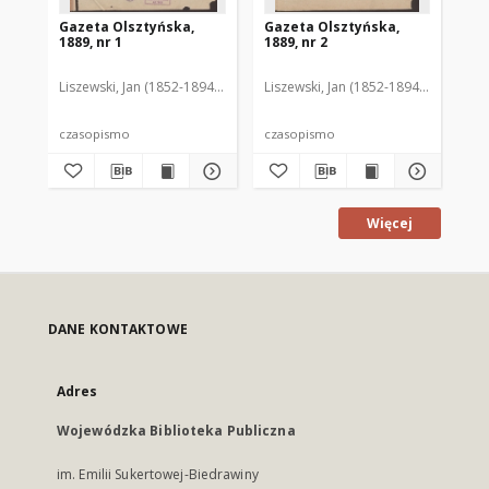
Gazeta Olsztyńska,
Gazeta Olsztyńska,
Ga
1889, nr 1
1889, nr 2
188
Liszewski, Jan (1852-1894). Red.
Liszewski, Jan (1852-1894). Red.
Lis
czasopismo
czasopismo
cz
Więcej
DANE KONTAKTOWE
Adres
Wojewódzka Biblioteka Publiczna
im. Emilii Sukertowej-Biedrawiny