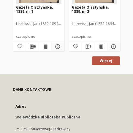
Gazeta Olsztyńska,
Gazeta Olsztyńska,
Ga
1889, nr 1
1889, nr 2
188
Liszewski, Jan (1852-1894). Red.
Liszewski, Jan (1852-1894). Red.
Lis
czasopismo
czasopismo
cz
Więcej
DANE KONTAKTOWE
Adres
Wojewódzka Biblioteka Publiczna
im. Emilii Sukertowej-Biedrawiny