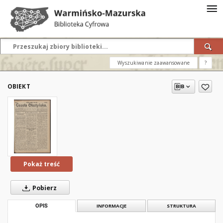
Wyszukiwanie zaawansowane
?
OBIEKT
Pokaż treść
Pobierz
OPIS
INFORMACJE
STRUKTURA