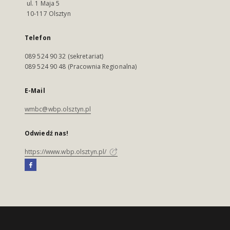
ul. 1 Maja 5
10-117 Olsztyn
Telefon
089 524 90 32 (sekretariat)
089 524 90 48 (Pracownia Regionalna)
E-Mail
wmbc@wbp.olsztyn.pl
Odwiedź nas!
https://www.wbp.olsztyn.pl/