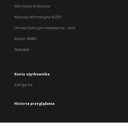
Informacje techniczne
Klauzula informacyjna RODO
Umowa licencyjna niewyłączna - wzór
Klaster WMBC
Statystyki
Konto użytkownika
Zaloguj się
Historia przeglądania