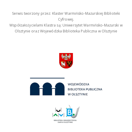
Serwis tworzony przez: Klaster Warmińsko-Mazurskiej Biblioteki
Cyfrowej.
Współzałożycielami Klastra są: Uniwersytet Warmińsko-Mazurski w
Olsztynie oraz Wojewódzka Biblioteka Publiczna w Olsztynie