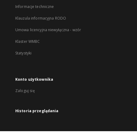
Informacje techniczne
Klauzula informacyjna RODO
Umowa licencyjna niewyłączna - wzór
Klaster WMBC
Statystyki
Konto użytkownika
Zaloguj się
Historia przeglądania