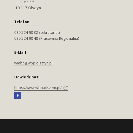
ul. 1 Maja 5
10-117 Olsztyn
Telefon
089 524 90 32 (sekretariat)
089 524 90 48 (Pracownia Regionalna)
E-Mail
wmbc@wbp.olsztyn.pl
Odwiedź nas!
https://www.wbp.olsztyn.pl/