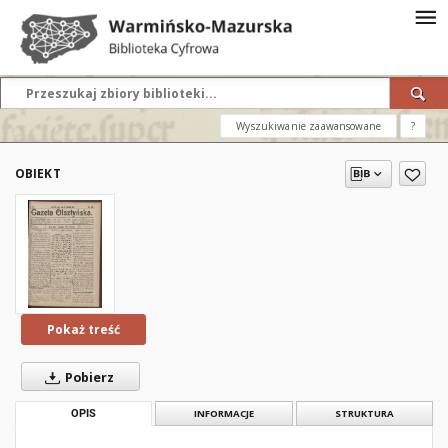
Wyszukiwanie zaawansowane
?
OBIEKT
Pokaż treść
Pobierz
OPIS
INFORMACJE
STRUKTURA