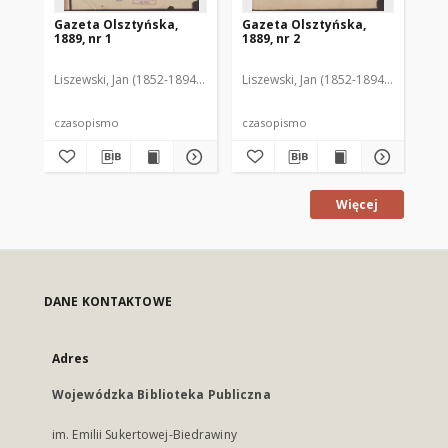
Gazeta Olsztyńska,
Gazeta Olsztyńska,
Ga
1889, nr 1
1889, nr 2
188
Liszewski, Jan (1852-1894). Red.
Liszewski, Jan (1852-1894). Red.
Lis
czasopismo
czasopismo
cz
Więcej
DANE KONTAKTOWE
Adres
Wojewódzka Biblioteka Publiczna
im. Emilii Sukertowej-Biedrawiny