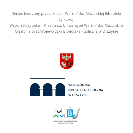
Serwis tworzony przez: Klaster Warmińsko-Mazurskiej Biblioteki
Cyfrowej.
Współzałożycielami Klastra są: Uniwersytet Warmińsko-Mazurski w
Olsztynie oraz Wojewódzka Biblioteka Publiczna w Olsztynie