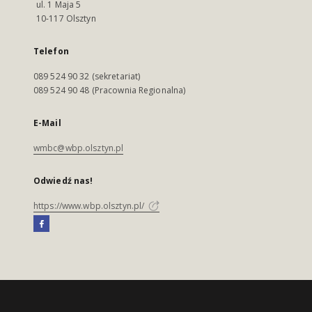
ul. 1 Maja 5
10-117 Olsztyn
Telefon
089 524 90 32 (sekretariat)
089 524 90 48 (Pracownia Regionalna)
E-Mail
wmbc@wbp.olsztyn.pl
Odwiedź nas!
https://www.wbp.olsztyn.pl/