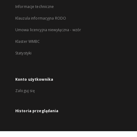
Informacje techniczne
Klauzula informacyjna RODO
Umowa licencyjna niewyłączna - wzór
Klaster WMBC
Statystyki
Konto użytkownika
Zaloguj się
Historia przeglądania