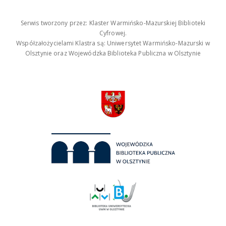
Serwis tworzony przez: Klaster Warmińsko-Mazurskiej Biblioteki
Cyfrowej.
Współzałożycielami Klastra są: Uniwersytet Warmińsko-Mazurski w
Olsztynie oraz Wojewódzka Biblioteka Publiczna w Olsztynie