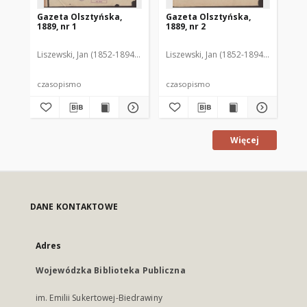
Gazeta Olsztyńska,
Gazeta Olsztyńska,
Ga
1889, nr 1
1889, nr 2
188
Liszewski, Jan (1852-1894). Red.
Liszewski, Jan (1852-1894). Red.
Lis
czasopismo
czasopismo
cz
Więcej
DANE KONTAKTOWE
Adres
Wojewódzka Biblioteka Publiczna
im. Emilii Sukertowej-Biedrawiny