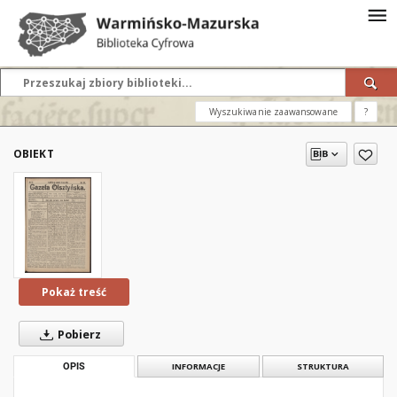
Wyszukiwanie zaawansowane
?
OBIEKT
Pokaż treść
Pobierz
OPIS
INFORMACJE
STRUKTURA