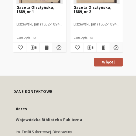
Gazeta Olsztyńska,
Gazeta Olsztyńska,
Ga
1889, nr 1
1889, nr 2
188
Liszewski, Jan (1852-1894). Red.
Liszewski, Jan (1852-1894). Red.
Lis
czasopismo
czasopismo
cz
Więcej
DANE KONTAKTOWE
Adres
Wojewódzka Biblioteka Publiczna
im. Emilii Sukertowej-Biedrawiny