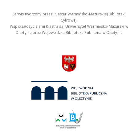
Serwis tworzony przez: Klaster Warmińsko-Mazurskiej Biblioteki
Cyfrowej.
Współzałożycielami Klastra są: Uniwersytet Warmińsko-Mazurski w
Olsztynie oraz Wojewódzka Biblioteka Publiczna w Olsztynie