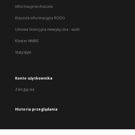
Informacje techniczne
Klauzula informacyjna RODO
Umowa licencyjna niewyłączna - wzór
Klaster WMBC
Statystyki
Konto użytkownika
Zaloguj się
Historia przeglądania