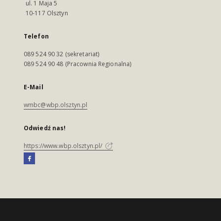
ul. 1 Maja 5
10-117 Olsztyn
Telefon
089 524 90 32 (sekretariat)
089 524 90 48 (Pracownia Regionalna)
E-Mail
wmbc@wbp.olsztyn.pl
Odwiedź nas!
https://www.wbp.olsztyn.pl/