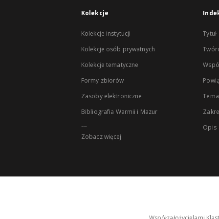
Kolekcje
Inde
Kolekcje instytucji
Tytuł
Kolekcje osób prywatnych
Twór
Kolekcje tematyczne
Wspó
Formy zbiorów
Powią
Zasoby elektroniczne
Tema
Bibliografia Warmii i Mazur
Zakr
...
Opis
Zobacz więcej
Współzałożycielami Klas