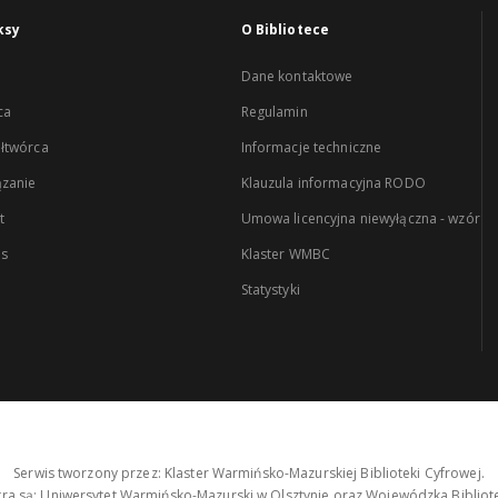
ksy
O Bibliotece
Dane kontaktowe
ca
Regulamin
łtwórca
Informacje techniczne
zanie
Klauzula informacyjna RODO
t
Umowa licencyjna niewyłączna - wzór
es
Klaster WMBC
Statystyki
Serwis tworzony przez: Klaster Warmińsko-Mazurskiej Biblioteki Cyfrowej.
tra są: Uniwersytet Warmińsko-Mazurski w Olsztynie oraz Wojewódzka Bibliote