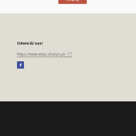
Odwiedź nas!
https://www.wbp.olsztyn.pl/