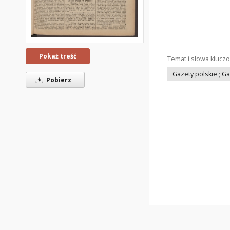
Pokaż treść
Temat i słowa klucz
Gazety polskie ; G
Pobierz