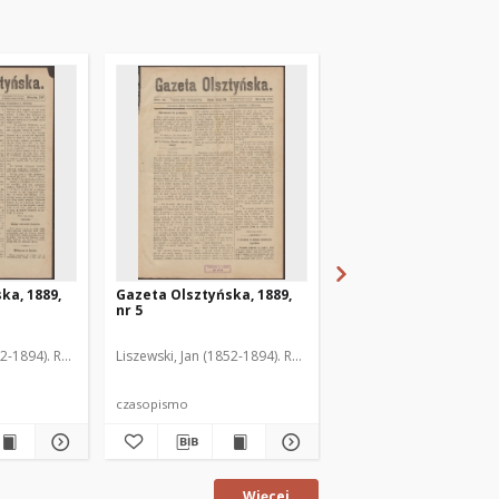
ka, 1889,
Gazeta Olsztyńska, 1889,
Gazeta Olsztyńska, 1
nr 5
nr 6
52-1894). Red.
Liszewski, Jan (1852-1894). Red.
Liszewski, Jan (1852-189
czasopismo
czasopismo
Więcej