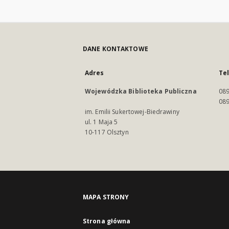
DANE KONTAKTOWE
Adres
Te
Wojewódzka Biblioteka Publiczna
089
089
im. Emilii Sukertowej-Biedrawiny
ul. 1 Maja 5
10-117 Olsztyn
MAPA STRONY
Strona główna