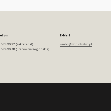
lefon
E-Mail
 524 90 32 (sekretariat)
wmbc@wbp.olsztyn.pl
 524 90 48 (Pracownia Regionalna)