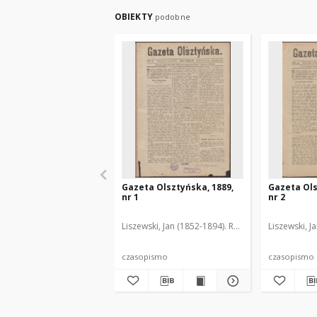
OBIEKTY
podobne
Gazeta Olsztyńska, 1889,
Gazeta Ols
nr 1
nr 2
Liszewski, Jan (1852-1894). Red.
Liszewski, J
czasopismo
czasopismo