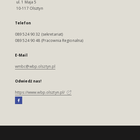
ul. 1 Maja 5
10-117 Olsztyn
Telefon
089 524 90 32 (sekretariat)
089 524 90 48 (Pracownia Regionalna)
E-Mail
wmbc@wbp.olsztyn.pl
Odwiedź nas!
https://www.wbp.olsztyn.pl/