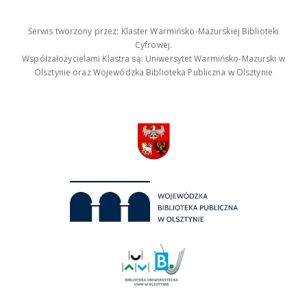
Serwis tworzony przez: Klaster Warmińsko-Mazurskiej Biblioteki
Cyfrowej.
Współzałożycielami Klastra są: Uniwersytet Warmińsko-Mazurski w
Olsztynie oraz Wojewódzka Biblioteka Publiczna w Olsztynie