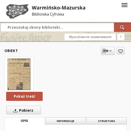
Wyszukiwanie zaawansowane
?
OBIEKT
Pokaż treść
Pobierz
OPIS
INFORMACJE
STRUKTURA