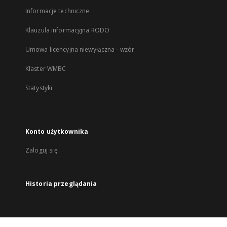
Informacje techniczne
Klauzula informacyjna RODO
Umowa licencyjna niewyłączna - wzór
Klaster WMBC
Statystyki
Konto użytkownika
Zaloguj się
Historia przeglądania