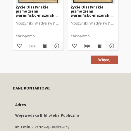
Życie Olsztyńskie :
Życie Olsztyńskie :
Życ
pismo ziemi
pismo ziemi
pi
warmińsko-mazurskiej,
warmińsko-mazurskiej,
wa
1949, nr 73
1949, nr 79
194
Moszyński, Władysław (1922-2001). Red.
Moszyński, Władysław (1922-2001). 
Mroczkowski, Włodzimierz (1
Mos
czasopismo
czasopismo
cz
Więcej
DANE KONTAKTOWE
Adres
Wojewódzka Biblioteka Publiczna
im. Emilii Sukertowej-Biedrawiny