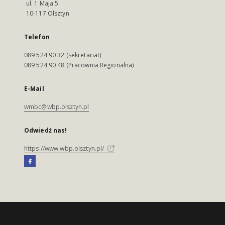
ul. 1 Maja 5
10-117 Olsztyn
Telefon
089 524 90 32 (sekretariat)
089 524 90 48 (Pracownia Regionalna)
E-Mail
wmbc@wbp.olsztyn.pl
Odwiedź nas!
https://www.wbp.olsztyn.pl/