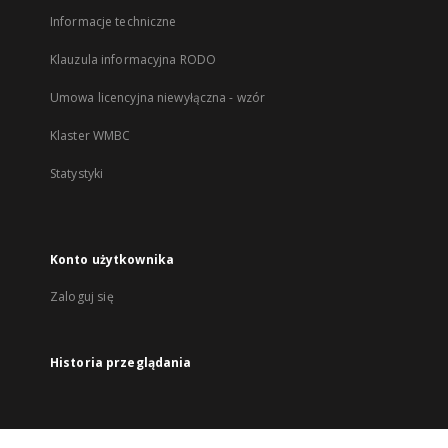
Informacje techniczne
Klauzula informacyjna RODO
Umowa licencyjna niewyłączna - wzór
Klaster WMBC
Statystyki
Konto użytkownika
Zaloguj się
Historia przeglądania