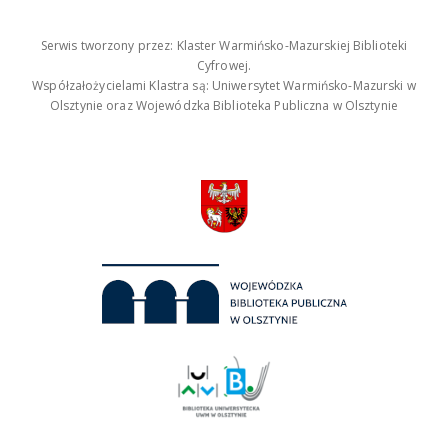
Serwis tworzony przez: Klaster Warmińsko-Mazurskiej Biblioteki
Cyfrowej.
Współzałożycielami Klastra są: Uniwersytet Warmińsko-Mazurski w
Olsztynie oraz Wojewódzka Biblioteka Publiczna w Olsztynie