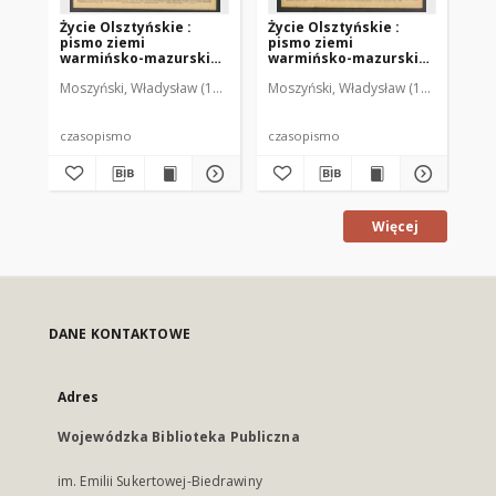
Życie Olsztyńskie :
Życie Olsztyńskie :
Życ
pismo ziemi
pismo ziemi
pi
warmińsko-mazurskiej,
warmińsko-mazurskiej,
wa
1949, nr 73
1949, nr 79
194
Moszyński, Władysław (1922-2001). Red.
Moszyński, Władysław (1922-2001). 
Mroczkowski, Włodzimierz (1
Mos
czasopismo
czasopismo
cz
Więcej
DANE KONTAKTOWE
Adres
Wojewódzka Biblioteka Publiczna
im. Emilii Sukertowej-Biedrawiny