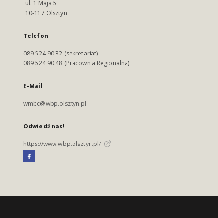
ul. 1 Maja 5
10-117 Olsztyn
Telefon
089 524 90 32 (sekretariat)
089 524 90 48 (Pracownia Regionalna)
E-Mail
wmbc@wbp.olsztyn.pl
Odwiedź nas!
https://www.wbp.olsztyn.pl/