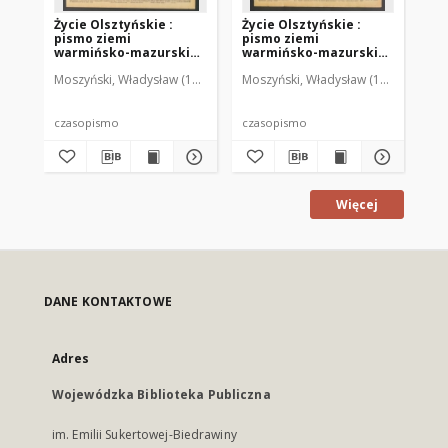
Życie Olsztyńskie :
Życie Olsztyńskie :
Życ
pismo ziemi
pismo ziemi
pi
warmińsko-mazurskiej,
warmińsko-mazurskiej,
wa
1949, nr 73
1949, nr 79
194
Moszyński, Władysław (1922-2001). Red.
Moszyński, Władysław (1922-2001). 
Mroczkowski, Włodzimierz (1
Mos
czasopismo
czasopismo
cz
Więcej
DANE KONTAKTOWE
Adres
Wojewódzka Biblioteka Publiczna
im. Emilii Sukertowej-Biedrawiny