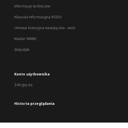
Informacje techniczne
Klauzula informacyjna RODO
Umowa licencyjna niewyłączna - wzór
Klaster WMBC
Statystyki
Konto użytkownika
Zaloguj się
Historia przeglądania