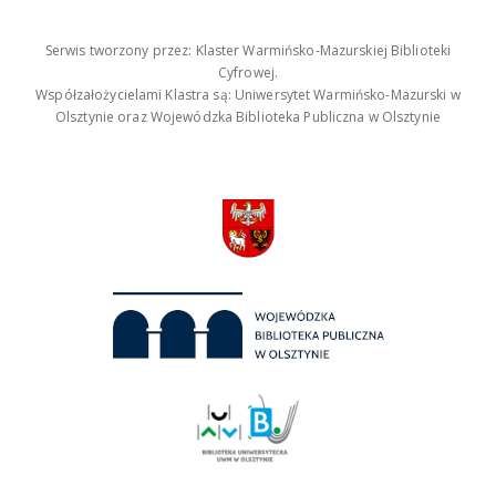
Serwis tworzony przez: Klaster Warmińsko-Mazurskiej Biblioteki
Cyfrowej.
Współzałożycielami Klastra są: Uniwersytet Warmińsko-Mazurski w
Olsztynie oraz Wojewódzka Biblioteka Publiczna w Olsztynie