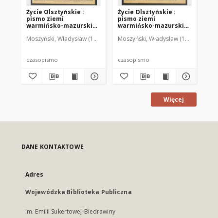
Życie Olsztyńskie :
Życie Olsztyńskie :
Życ
pismo ziemi
pismo ziemi
pi
warmińsko-mazurskiej,
warmińsko-mazurskiej,
wa
1949, nr 73
1949, nr 79
194
Moszyński, Władysław (1922-2001). Red.
Moszyński, Władysław (1922-2001). 
Mroczkowski, Włodzimierz (1
Mos
czasopismo
czasopismo
cz
Więcej
DANE KONTAKTOWE
Adres
Wojewódzka Biblioteka Publiczna
im. Emilii Sukertowej-Biedrawiny