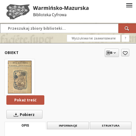
Wyszukiwanie zaawansowane
?
OBIEKT
Pokaż treść
Pobierz
OPIS
INFORMACJE
STRUKTURA