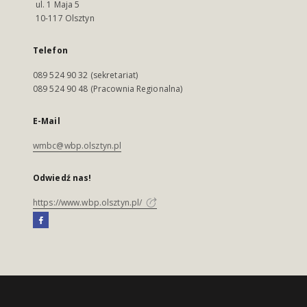
ul. 1 Maja 5
10-117 Olsztyn
Telefon
089 524 90 32 (sekretariat)
089 524 90 48 (Pracownia Regionalna)
E-Mail
wmbc@wbp.olsztyn.pl
Odwiedź nas!
https://www.wbp.olsztyn.pl/