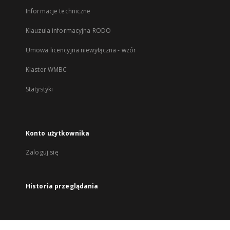
Informacje techniczne
Klauzula informacyjna RODO
Umowa licencyjna niewyłączna - wzór
Klaster WMBC
Statystyki
Konto użytkownika
Zaloguj się
Historia przeglądania