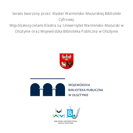
Serwis tworzony przez: Klaster Warmińsko-Mazurskiej Biblioteki
Cyfrowej.
Współzałożycielami Klastra są: Uniwersytet Warmińsko-Mazurski w
Olsztynie oraz Wojewódzka Biblioteka Publiczna w Olsztynie