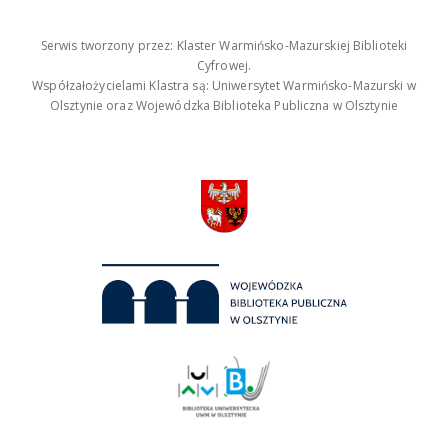
Serwis tworzony przez: Klaster Warmińsko-Mazurskiej Biblioteki
Cyfrowej.
Współzałożycielami Klastra są: Uniwersytet Warmińsko-Mazurski w
Olsztynie oraz Wojewódzka Biblioteka Publiczna w Olsztynie