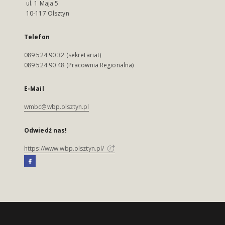
ul. 1 Maja 5
10-117 Olsztyn
Telefon
089 524 90 32 (sekretariat)
089 524 90 48 (Pracownia Regionalna)
E-Mail
wmbc@wbp.olsztyn.pl
Odwiedź nas!
https://www.wbp.olsztyn.pl/