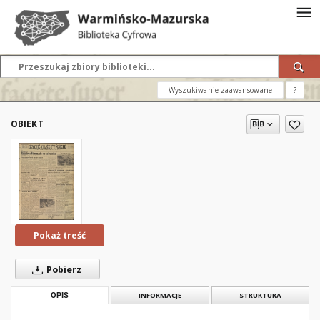
Wyszukiwanie zaawansowane
?
OBIEKT
Pokaż treść
Pobierz
OPIS
INFORMACJE
STRUKTURA