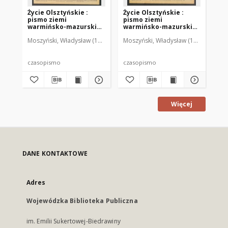
Życie Olsztyńskie :
Życie Olsztyńskie :
Życ
pismo ziemi
pismo ziemi
pi
warmińsko-mazurskiej,
warmińsko-mazurskiej,
wa
1949, nr 73
1949, nr 79
194
Moszyński, Władysław (1922-2001). Red.
Moszyński, Władysław (1922-2001). 
Mroczkowski, Włodzimierz (1
Mos
czasopismo
czasopismo
cz
Więcej
DANE KONTAKTOWE
Adres
Wojewódzka Biblioteka Publiczna
im. Emilii Sukertowej-Biedrawiny