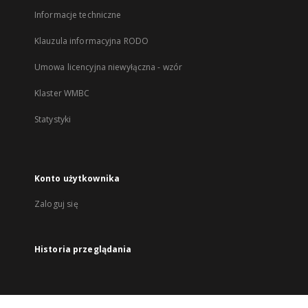
Informacje techniczne
Klauzula informacyjna RODO
Umowa licencyjna niewyłączna - wzór
Klaster WMBC
Statystyki
Konto użytkownika
Zaloguj się
Historia przeglądania