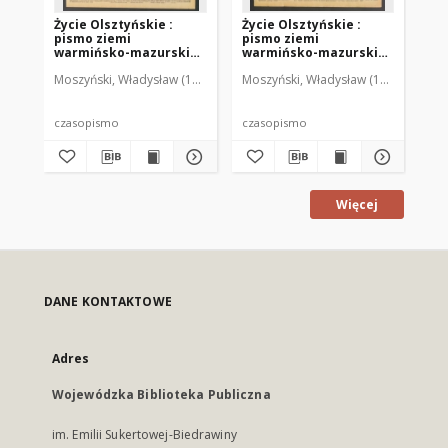
Życie Olsztyńskie :
Życie Olsztyńskie :
Życ
pismo ziemi
pismo ziemi
pi
warmińsko-mazurskiej,
warmińsko-mazurskiej,
wa
1949, nr 73
1949, nr 79
194
Moszyński, Władysław (1922-2001). Red.
Moszyński, Władysław (1922-2001). 
Mroczkowski, Włodzimierz (1
Mos
czasopismo
czasopismo
cz
Więcej
DANE KONTAKTOWE
Adres
Wojewódzka Biblioteka Publiczna
im. Emilii Sukertowej-Biedrawiny