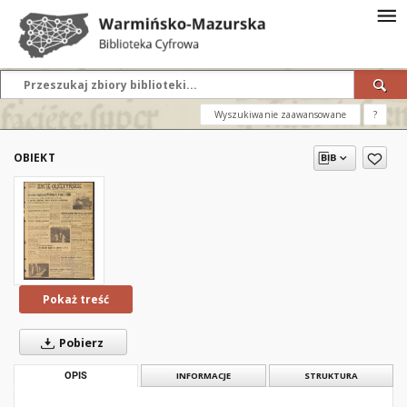
Wyszukiwanie zaawansowane
?
OBIEKT
Pokaż treść
Pobierz
OPIS
INFORMACJE
STRUKTURA