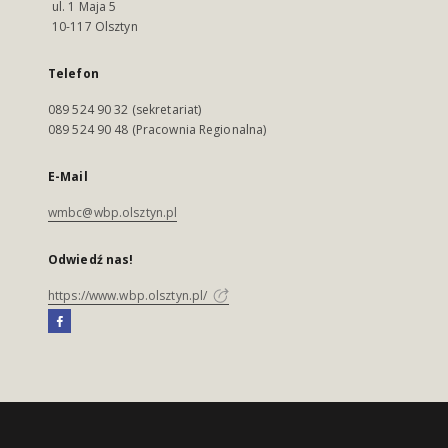
ul. 1 Maja 5
10-117 Olsztyn
Telefon
089 524 90 32 (sekretariat)
089 524 90 48 (Pracownia Regionalna)
E-Mail
wmbc@wbp.olsztyn.pl
Odwiedź nas!
https://www.wbp.olsztyn.pl/