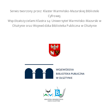
Serwis tworzony przez: Klaster Warmińsko-Mazurskiej Biblioteki
Cyfrowej.
Współzałożycielami Klastra są: Uniwersytet Warmińsko-Mazurski w
Olsztynie oraz Wojewódzka Biblioteka Publiczna w Olsztynie