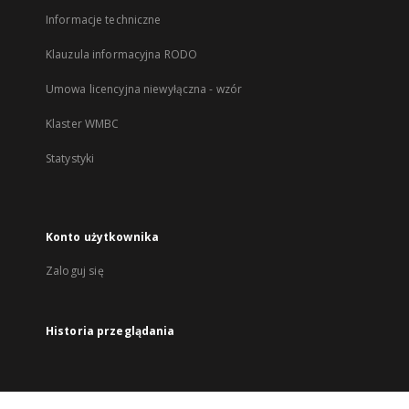
Informacje techniczne
Klauzula informacyjna RODO
Umowa licencyjna niewyłączna - wzór
Klaster WMBC
Statystyki
Konto użytkownika
Zaloguj się
Historia przeglądania