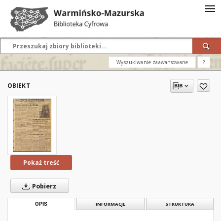
Wyszukiwanie zaawansowane
?
OBIEKT
Pokaż treść
Pobierz
OPIS
INFORMACJE
STRUKTURA