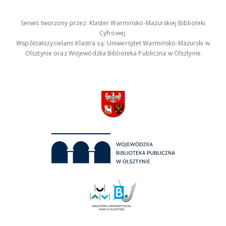
Serwis tworzony przez: Klaster Warmińsko-Mazurskiej Biblioteki
Cyfrowej.
Współzałożycielami Klastra są: Uniwersytet Warmińsko-Mazurski w
Olsztynie oraz Wojewódzka Biblioteka Publiczna w Olsztynie