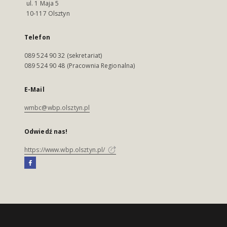
ul. 1 Maja 5
10-117 Olsztyn
Telefon
089 524 90 32 (sekretariat)
089 524 90 48 (Pracownia Regionalna)
E-Mail
wmbc@wbp.olsztyn.pl
Odwiedź nas!
https://www.wbp.olsztyn.pl/