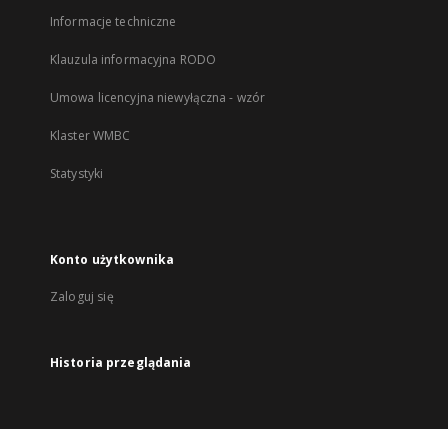
Informacje techniczne
Klauzula informacyjna RODO
Umowa licencyjna niewyłączna - wzór
Klaster WMBC
Statystyki
Konto użytkownika
Zaloguj się
Historia przeglądania