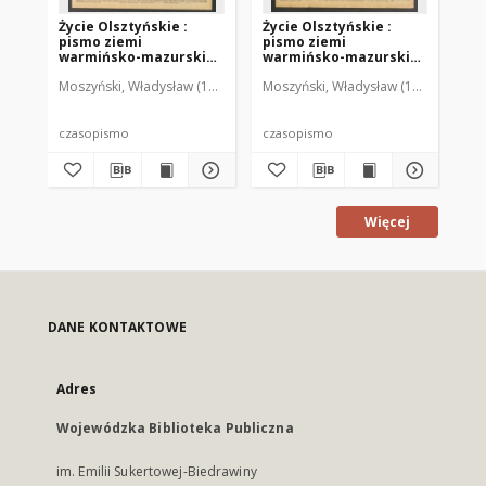
Życie Olsztyńskie :
Życie Olsztyńskie :
Życ
pismo ziemi
pismo ziemi
pi
warmińsko-mazurskiej,
warmińsko-mazurskiej,
wa
1949, nr 73
1949, nr 79
194
Moszyński, Władysław (1922-2001). Red.
Moszyński, Władysław (1922-2001). 
Mroczkowski, Włodzimierz (1
Mos
czasopismo
czasopismo
cz
Więcej
DANE KONTAKTOWE
Adres
Wojewódzka Biblioteka Publiczna
im. Emilii Sukertowej-Biedrawiny