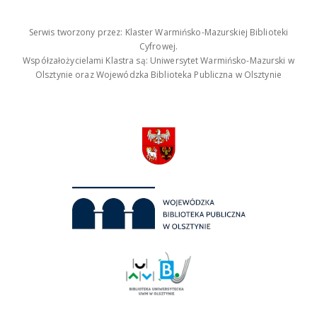
Serwis tworzony przez: Klaster Warmińsko-Mazurskiej Biblioteki
Cyfrowej.
Współzałożycielami Klastra są: Uniwersytet Warmińsko-Mazurski w
Olsztynie oraz Wojewódzka Biblioteka Publiczna w Olsztynie