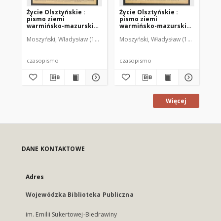
Życie Olsztyńskie :
Życie Olsztyńskie :
Życ
pismo ziemi
pismo ziemi
pi
warmińsko-mazurskiej,
warmińsko-mazurskiej,
wa
1949, nr 73
1949, nr 79
194
Moszyński, Władysław (1922-2001). Red.
Moszyński, Władysław (1922-2001). 
Mroczkowski, Włodzimierz (1
Mos
czasopismo
czasopismo
cz
Więcej
DANE KONTAKTOWE
Adres
Wojewódzka Biblioteka Publiczna
im. Emilii Sukertowej-Biedrawiny