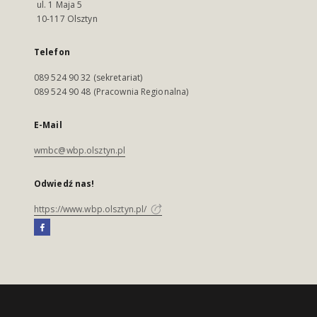
ul. 1 Maja 5
10-117 Olsztyn
Telefon
089 524 90 32 (sekretariat)
089 524 90 48 (Pracownia Regionalna)
E-Mail
wmbc@wbp.olsztyn.pl
Odwiedź nas!
https://www.wbp.olsztyn.pl/