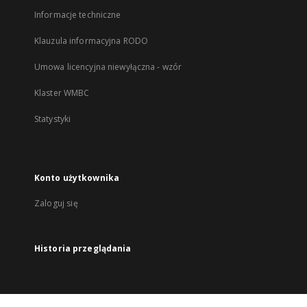
Informacje techniczne
Klauzula informacyjna RODO
Umowa licencyjna niewyłączna - wzór
Klaster WMBC
Statystyki
Konto użytkownika
Zaloguj się
Historia przeglądania