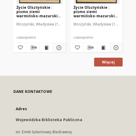
Życie Olsztyńskie :
Życie Olsztyńskie :
Życ
pismo ziemi
pismo ziemi
pi
warmińsko-mazurskiej,
warmińsko-mazurskiej,
wa
1949, nr 73
1949, nr 79
194
Moszyński, Władysław (1922-2001). Red.
Moszyński, Władysław (1922-2001). 
Mroczkowski, Włodzimierz (1
Mos
czasopismo
czasopismo
cz
Więcej
DANE KONTAKTOWE
Adres
Wojewódzka Biblioteka Publiczna
im. Emilii Sukertowej-Biedrawiny