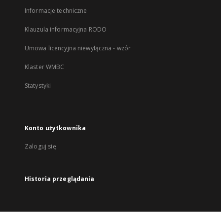
Informacje techniczne
Klauzula informacyjna RODO
Umowa licencyjna niewyłączna - wzór
Klaster WMBC
Statystyki
Konto użytkownika
Zaloguj się
Historia przeglądania