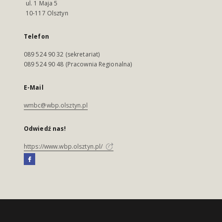
ul. 1 Maja 5
10-117 Olsztyn
Telefon
089 524 90 32 (sekretariat)
089 524 90 48 (Pracownia Regionalna)
E-Mail
wmbc@wbp.olsztyn.pl
Odwiedź nas!
https://www.wbp.olsztyn.pl/