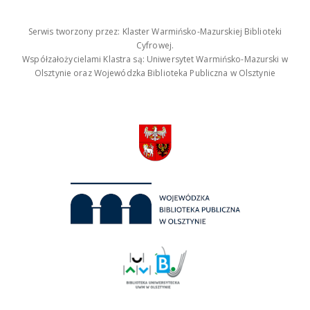
Serwis tworzony przez: Klaster Warmińsko-Mazurskiej Biblioteki
Cyfrowej.
Współzałożycielami Klastra są: Uniwersytet Warmińsko-Mazurski w
Olsztynie oraz Wojewódzka Biblioteka Publiczna w Olsztynie