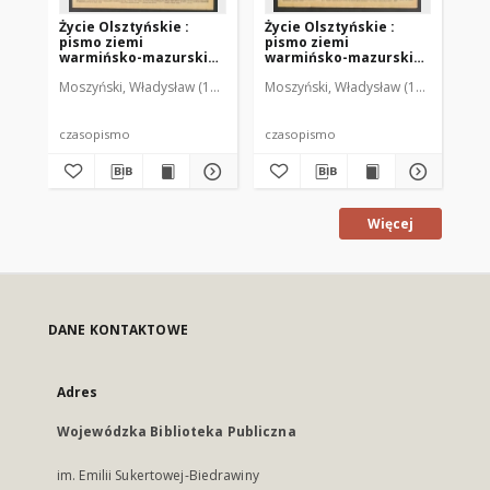
Życie Olsztyńskie :
Życie Olsztyńskie :
Życ
pismo ziemi
pismo ziemi
pi
warmińsko-mazurskiej,
warmińsko-mazurskiej,
wa
1949, nr 73
1949, nr 79
194
Moszyński, Władysław (1922-2001). Red.
Moszyński, Władysław (1922-2001). 
Mroczkowski, Włodzimierz (1
Mos
czasopismo
czasopismo
cz
Więcej
DANE KONTAKTOWE
Adres
Wojewódzka Biblioteka Publiczna
im. Emilii Sukertowej-Biedrawiny