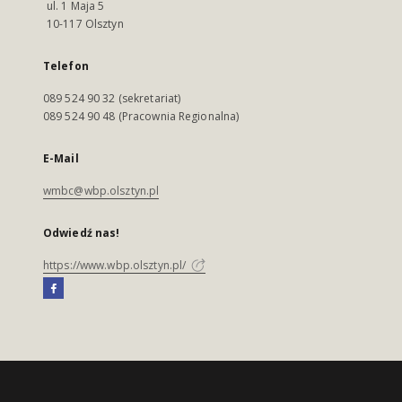
ul. 1 Maja 5
10-117 Olsztyn
Telefon
089 524 90 32 (sekretariat)
089 524 90 48 (Pracownia Regionalna)
E-Mail
wmbc@wbp.olsztyn.pl
Odwiedź nas!
https://www.wbp.olsztyn.pl/