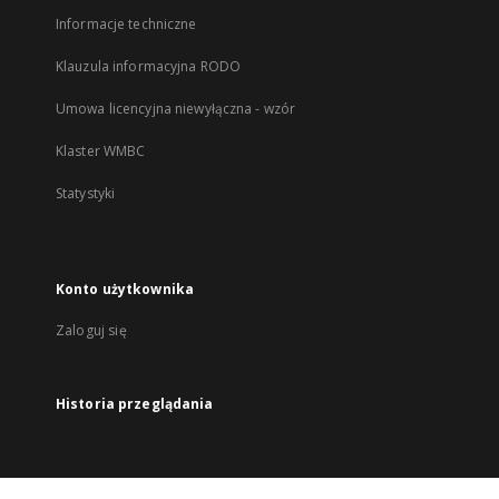
Informacje techniczne
Klauzula informacyjna RODO
Umowa licencyjna niewyłączna - wzór
Klaster WMBC
Statystyki
Konto użytkownika
Zaloguj się
Historia przeglądania