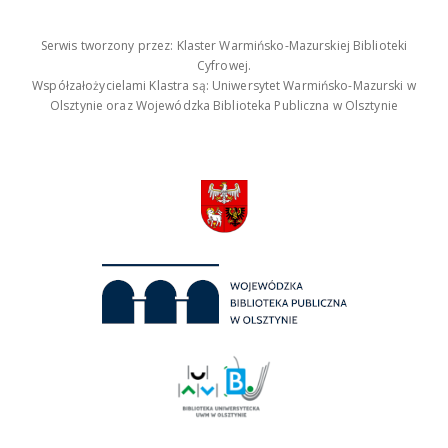
Serwis tworzony przez: Klaster Warmińsko-Mazurskiej Biblioteki
Cyfrowej.
Współzałożycielami Klastra są: Uniwersytet Warmińsko-Mazurski w
Olsztynie oraz Wojewódzka Biblioteka Publiczna w Olsztynie