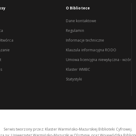
ksy
O Bibliotece
Dane kontaktowe
ca
Regulamin
łtwórca
Informacje techniczne
zanie
Klauzula informacyjna RODO
t
Umowa licencyjna niewyłączna - wzór
es
Klaster WMBC
Statystyki
Serwis tworzony przez: Klaster Warmińsko-Mazurskiej Biblioteki Cyfrowej.
tra są: Uniwersytet Warmińsko-Mazurski w Olsztynie oraz Wojewódzka Bibliote