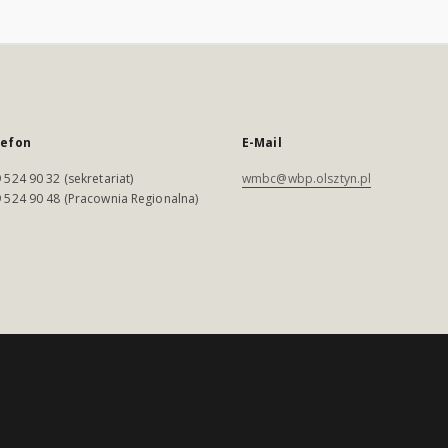
lefon
E-Mail
 524 90 32 (sekretariat)
wmbc@wbp.olsztyn.pl
 524 90 48 (Pracownia Regionalna)