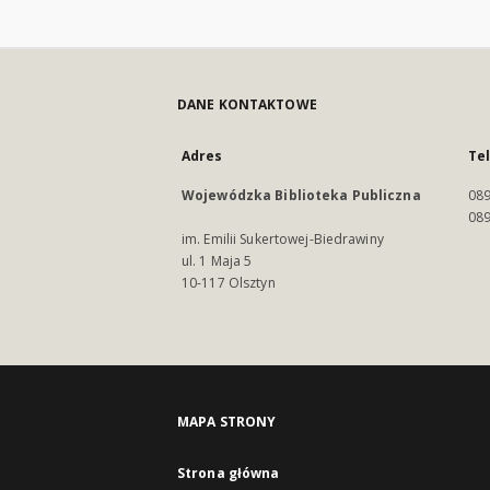
DANE KONTAKTOWE
Adres
Te
Wojewódzka Biblioteka Publiczna
089
089
im. Emilii Sukertowej-Biedrawiny
ul. 1 Maja 5
10-117 Olsztyn
MAPA STRONY
Strona główna