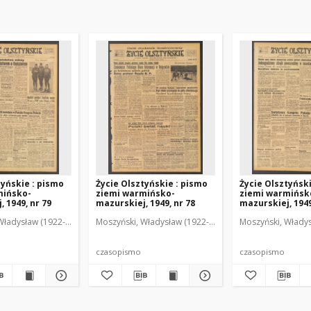
tyńskie : pismo
Życie Olsztyńskie : pismo
Życie Olsztyńsk
mińsko-
ziemi warmińsko-
ziemi warmińsk
 1949, nr 79
mazurskiej, 1949, nr 78
mazurskiej, 1949
Władysław (1922-2001). Red.
wski, Włodzimierz (1902-1971). Red.
Moszyński, Władysław (1922-2001). Red.
Mroczkowski, Włodzimierz (1902-1971). Red.
Osiecki, Andrzej. Red.
Moszyński, Władys
Mroczkowski, 
Osiec
czasopismo
czasopismo