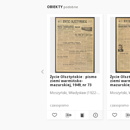
OBIEKTY
podobne
Życie Olsztyńskie : pismo
Życie Olsz
ziemi warmińsko-
ziemi war
mazurskiej, 1949, nr 73
mazurskiej,
Moszyński, Władysław (1922-2001). Red.
Moszyński, 
Mroczko
czasopismo
czasopismo