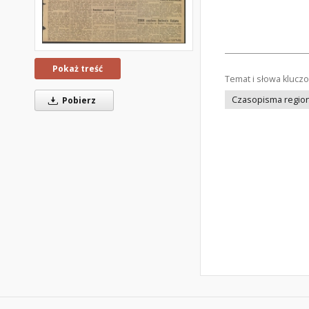
Pokaż treść
Temat i słowa klucz
Czasopisma regiona
Pobierz