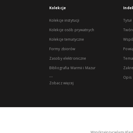
Kolekcje
Inde
Kolekcje instytucji
Tytuł
Kolekcje osób prywatnych
Twór
Kolekcje tematyczne
Wspó
Formy zbiorów
Powią
Zasoby elektroniczne
Tema
Bibliografia Warmii i Mazur
Zakr
...
Opis
Zobacz więcej
Współzałożycielami Klas