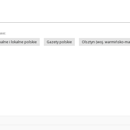
owe:
lne i lokalne polskie
Gazety polskie
Olsztyn (woj. warmińsko-ma