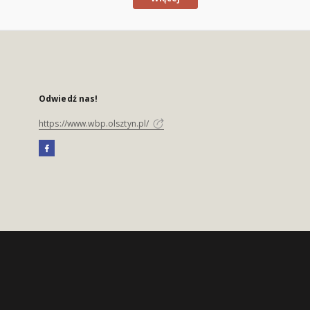
Odwiedź nas!
https://www.wbp.olsztyn.pl/