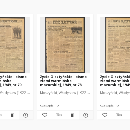
tyńskie : pismo
Życie Olsztyńskie : pismo
Życie Olsztyńsk
mińsko-
ziemi warmińsko-
ziemi warmińsk
 1949, nr 79
mazurskiej, 1949, nr 78
mazurskiej, 1949
Władysław (1922-2001). Red.
wski, Włodzimierz (1902-1971). Red.
Moszyński, Władysław (1922-2001). Red.
Mroczkowski, Włodzimierz (1902-1971). Red.
Osiecki, Andrzej. Red.
Moszyński, Władys
Mroczkowski, 
Osiec
czasopismo
czasopismo