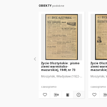
OBIEKTY
podobne
Życie Olsztyńskie : pismo
Życie Olsz
ziemi warmińsko-
ziemi war
mazurskiej, 1949, nr 73
mazurskiej,
Moszyński, Władysław (1922-2001). Red.
Moszyński, 
Mroczko
czasopismo
czasopismo