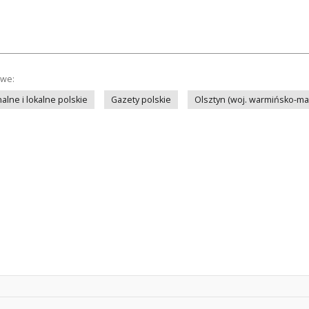
owe:
lne i lokalne polskie
Gazety polskie
Olsztyn (woj. warmińsko-ma