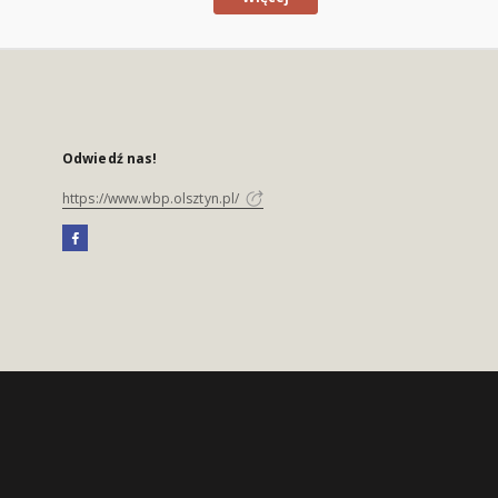
Odwiedź nas!
https://www.wbp.olsztyn.pl/