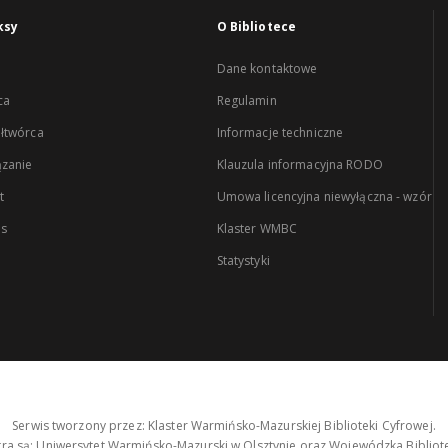
ksy
O Bibliotece
Dane kontaktowe
ca
Regulamin
łtwórca
Informacje techniczne
zanie
Klauzula informacyjna RODO
t
Umowa licencyjna niewyłączna - wzór
es
Klaster WMBC
Statystyki
Serwis tworzony przez: Klaster Warmińsko-Mazurskiej Biblioteki Cyfrowej.
tra są: Uniwersytet Warmińsko-Mazurski w Olsztynie oraz Wojewódzka Bibliote