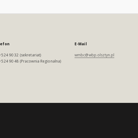
lefon
E-Mail
 524 90 32 (sekretariat)
wmbc@wbp.olsztyn.pl
 524 90 48 (Pracownia Regionalna)