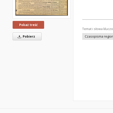
Pokaż treść
Temat i słowa klucz
Pobierz
Czasopisma regiona