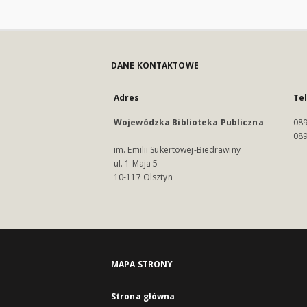
DANE KONTAKTOWE
Adres
Te
Wojewódzka Biblioteka Publiczna
089
089
im. Emilii Sukertowej-Biedrawiny
ul. 1 Maja 5
10-117 Olsztyn
MAPA STRONY
Strona główna