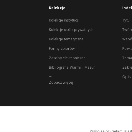
Kolekcje
Inde
Kolekcje instytucji
Tytuł
Kolekcje osób prywatnych
Twór
Kolekcje tematyczne
Wspó
Formy zbiorów
Powią
Zasoby elektroniczne
Tema
Bibliografia Warmii i Mazur
Zakr
...
Opis
Zobacz więcej
Współzałożycielami Klas