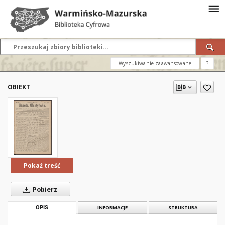
Wyszukiwanie zaawansowane
?
OBIEKT
Pokaż treść
Pobierz
OPIS
INFORMACJE
STRUKTURA