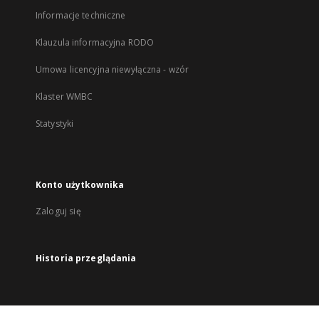
Informacje techniczne
Klauzula informacyjna RODO
Umowa licencyjna niewyłączna - wzór
Klaster WMBC
Statystyki
Konto użytkownika
Zaloguj się
Historia przeglądania