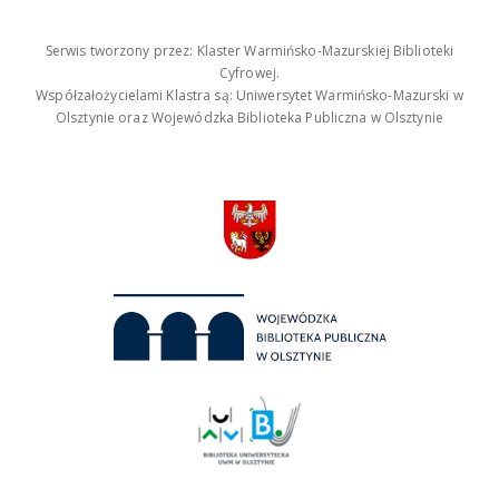
Serwis tworzony przez: Klaster Warmińsko-Mazurskiej Biblioteki
Cyfrowej.
Współzałożycielami Klastra są: Uniwersytet Warmińsko-Mazurski w
Olsztynie oraz Wojewódzka Biblioteka Publiczna w Olsztynie