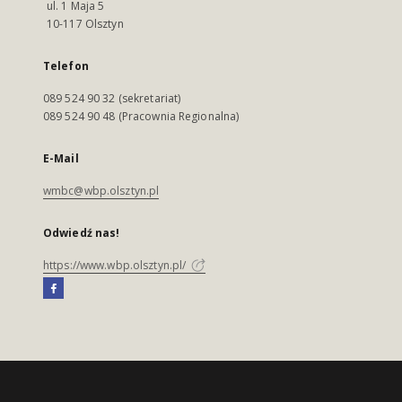
ul. 1 Maja 5
10-117 Olsztyn
Telefon
089 524 90 32 (sekretariat)
089 524 90 48 (Pracownia Regionalna)
E-Mail
wmbc@wbp.olsztyn.pl
Odwiedź nas!
https://www.wbp.olsztyn.pl/