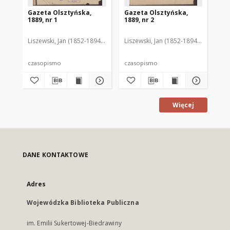
Gazeta Olsztyńska,
Gazeta Olsztyńska,
Ga
1889, nr 1
1889, nr 2
188
Liszewski, Jan (1852-1894). Red.
Liszewski, Jan (1852-1894). Red.
Lis
czasopismo
czasopismo
cz
Więcej
DANE KONTAKTOWE
Adres
Wojewódzka Biblioteka Publiczna
im. Emilii Sukertowej-Biedrawiny