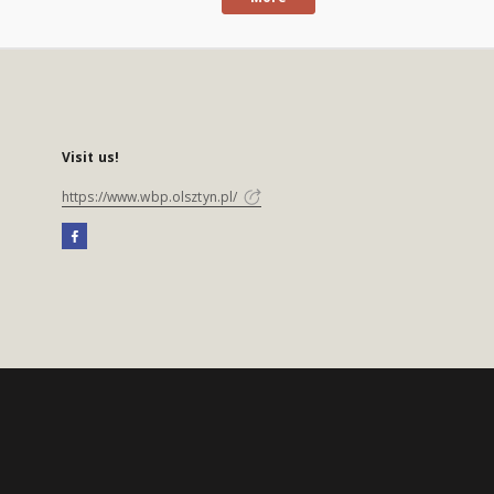
Visit us!
https://www.wbp.olsztyn.pl/