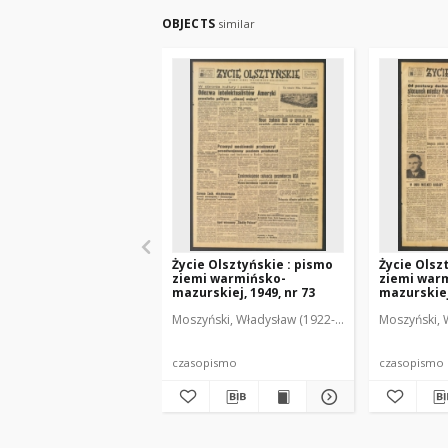
OBJECTS
similar
Życie Olsztyńskie : pismo
Życie Olsz
ziemi warmińsko-
ziemi war
mazurskiej, 1949, nr 73
mazurskiej,
Moszyński, Władysław (1922-2001). Red.
Moszyński, 
Mroczko
czasopismo
czasopismo