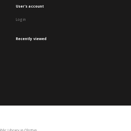
User's account
Log in
Recently viewed
lic Library in Olsztyn.