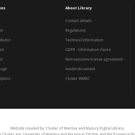
xes
About Library
Contact details
or
Regulations
ibutor
Technical Information
ion
GDPR - Information clause
ct
Non-exclusive license agreement -
rage
model document
iption
Cluster WMBC
Website created by: Cluster of Warmia and Mazury Digital Library.
 Cluster are: University of Warmia and Mazury in Olsztyn and the Provincial Pub