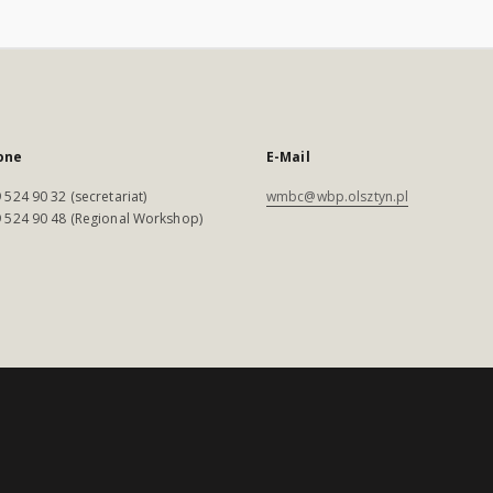
one
E-Mail
 524 90 32 (secretariat)
wmbc@wbp.olsztyn.pl
 524 90 48 (Regional Workshop)