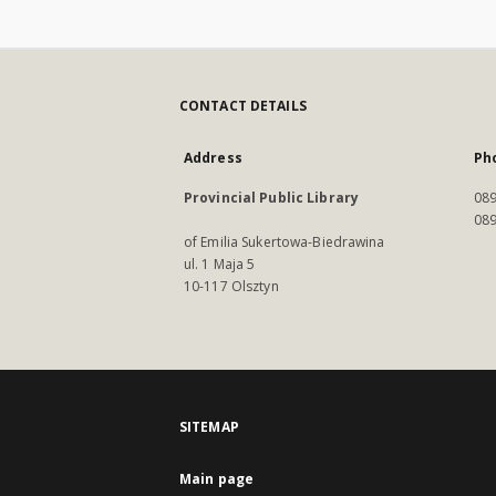
CONTACT DETAILS
Address
Ph
Provincial Public Library
089
089
of Emilia Sukertowa-Biedrawina
ul. 1 Maja 5
10-117 Olsztyn
SITEMAP
Main page