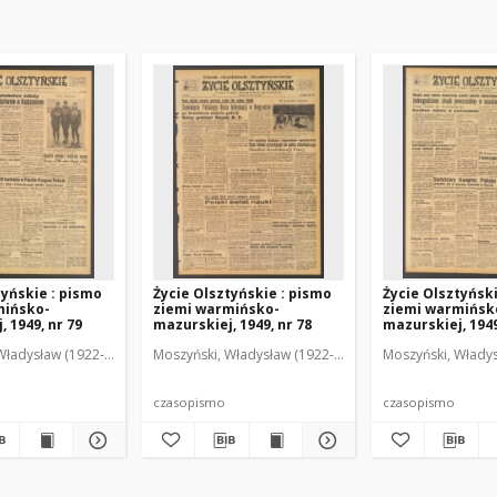
tyńskie : pismo
Życie Olsztyńskie : pismo
Życie Olsztyńsk
mińsko-
ziemi warmińsko-
ziemi warmińsk
 1949, nr 79
mazurskiej, 1949, nr 78
mazurskiej, 1949
Władysław (1922-2001). Red.
wski, Włodzimierz (1902-1971). Red.
Moszyński, Władysław (1922-2001). Red.
Mroczkowski, Włodzimierz (1902-1971). Red.
Osiecki, Andrzej. Red.
Moszyński, Władys
Mroczkowski, 
Osiec
czasopismo
czasopismo