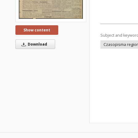
Show content
Subject and keywor
Download
Czasopisma regiona