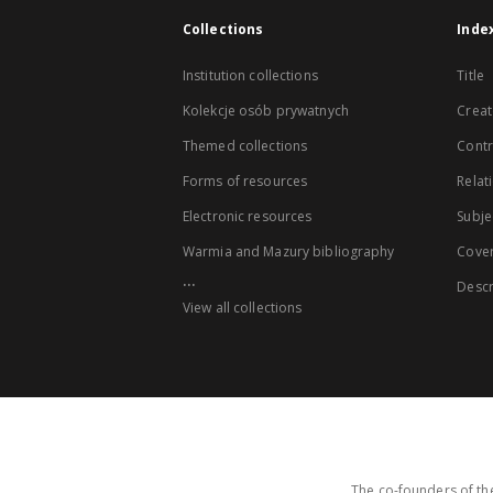
Collections
Inde
Institution collections
Title
Kolekcje osób prywatnych
Creat
Themed collections
Contr
Forms of resources
Relat
Electronic resources
Subje
Warmia and Mazury bibliography
Cove
...
Descr
View all collections
The co-founders of the