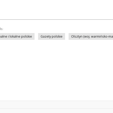
ds:
lne i lokalne polskie
Gazety polskie
Olsztyn (woj. warmińsko-ma