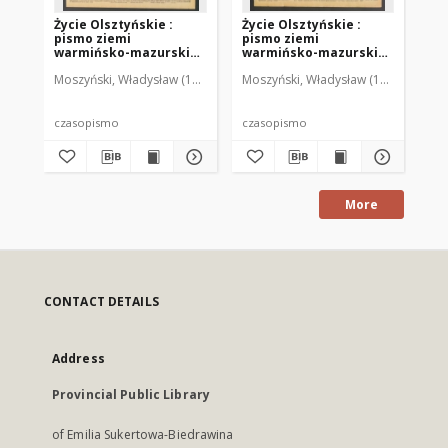
Życie Olsztyńskie :
Życie Olsztyńskie :
Życ
pismo ziemi
pismo ziemi
pi
warmińsko-mazurskiej,
warmińsko-mazurskiej,
wa
1949, nr 73
1949, nr 79
194
Moszyński, Władysław (1922-2001). Red.
Moszyński, Władysław (1922-2001). 
Mroczkowski, Włodzimierz (1
Mos
czasopismo
czasopismo
cz
More
CONTACT DETAILS
Address
Provincial Public Library
of Emilia Sukertowa-Biedrawina