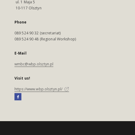
ul. 1 Maja 5
10-117 Olsztyn
Phone
089 524 90 32 (secretariat)
089 524 90 48 (Regional Workshop)
E-Mail
wmbc@wbp.olsztyn.pl
Visit us!
https://www.wbp.olsztyn.pl/