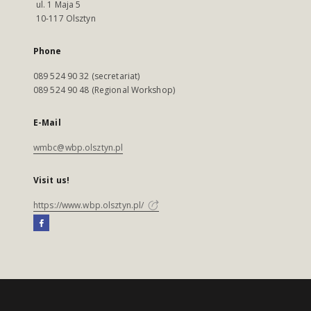
ul. 1 Maja 5
10-117 Olsztyn
Phone
089 524 90 32 (secretariat)
089 524 90 48 (Regional Workshop)
E-Mail
wmbc@wbp.olsztyn.pl
Visit us!
https://www.wbp.olsztyn.pl/