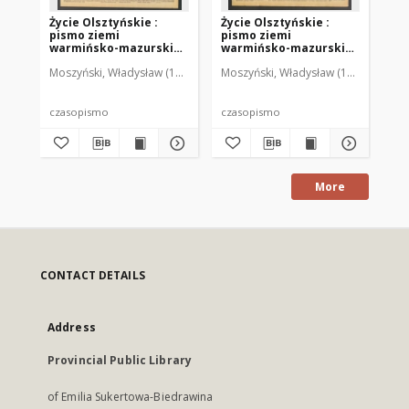
Życie Olsztyńskie :
Życie Olsztyńskie :
Życ
pismo ziemi
pismo ziemi
pi
warmińsko-mazurskiej,
warmińsko-mazurskiej,
wa
1949, nr 73
1949, nr 79
194
Moszyński, Władysław (1922-2001). Red.
Moszyński, Władysław (1922-2001). 
Mroczkowski, Włodzimierz (1
Mos
czasopismo
czasopismo
cz
More
CONTACT DETAILS
Address
Provincial Public Library
of Emilia Sukertowa-Biedrawina