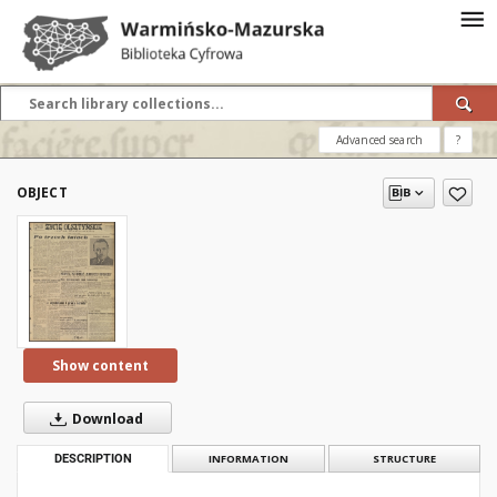
Advanced search
?
OBJECT
Show content
Download
DESCRIPTION
INFORMATION
STRUCTURE