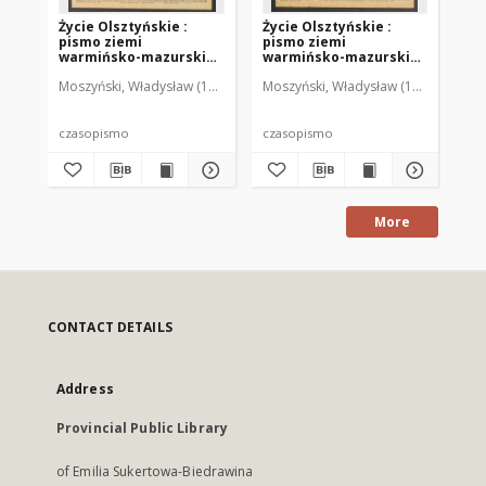
Życie Olsztyńskie :
Życie Olsztyńskie :
Życ
pismo ziemi
pismo ziemi
pi
warmińsko-mazurskiej,
warmińsko-mazurskiej,
wa
1949, nr 73
1949, nr 79
194
Moszyński, Władysław (1922-2001). Red.
Moszyński, Władysław (1922-2001). 
Mroczkowski, Włodzimierz (1
Mos
czasopismo
czasopismo
cz
More
CONTACT DETAILS
Address
Provincial Public Library
of Emilia Sukertowa-Biedrawina