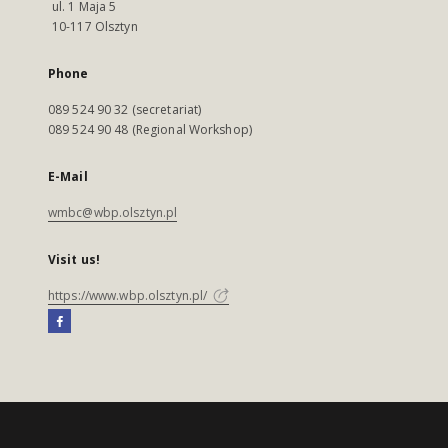
ul. 1 Maja 5
10-117 Olsztyn
Phone
089 524 90 32 (secretariat)
089 524 90 48 (Regional Workshop)
E-Mail
wmbc@wbp.olsztyn.pl
Visit us!
https://www.wbp.olsztyn.pl/