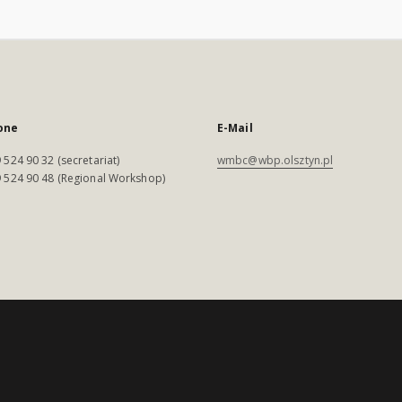
one
E-Mail
 524 90 32 (secretariat)
wmbc@wbp.olsztyn.pl
 524 90 48 (Regional Workshop)