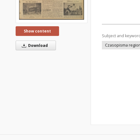
Show content
Subject and keywor
Czasopisma regiona
Download