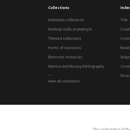
Collections
Inde
Institution collections
Title
Kolekcje osób prywatnych
Creat
Themed collections
Contr
Forms of resources
Relat
Electronic resources
Subje
Warmia and Mazury bibliography
Cove
...
Descr
View all collections
The co-founders of the