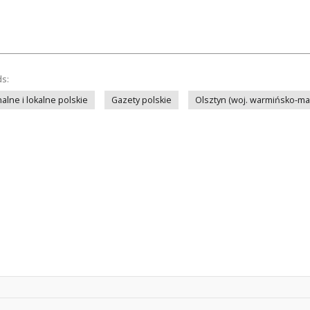
ds:
lne i lokalne polskie
Gazety polskie
Olsztyn (woj. warmińsko-ma