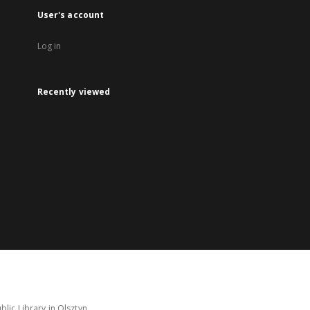
User's account
Log in
Recently viewed
lic Library in Olsztyn.