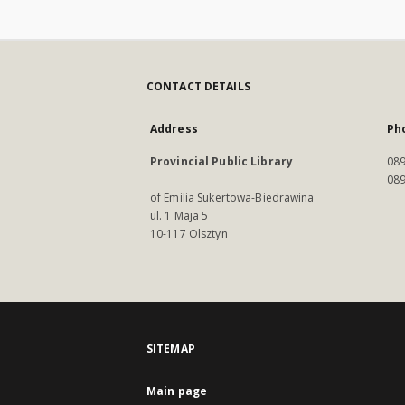
CONTACT DETAILS
Address
Ph
Provincial Public Library
089
089
of Emilia Sukertowa-Biedrawina
ul. 1 Maja 5
10-117 Olsztyn
SITEMAP
Main page