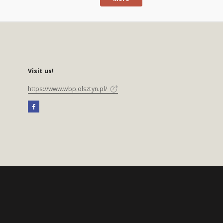
Visit us!
https://www.wbp.olsztyn.pl/