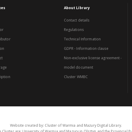
xes
About Library
Contact details
or
Regulations
ibutor
Technical Information
ion
GDPR - Information clause
ct
Non-exclusive license agreement -
rage
model document
iption
Cluster WMBC
Website created by: Cluster of Warmia and Mazury Digital Library.
 Cluster are: University of Warmia and Mazury in Olsztyn and the Provincial Pub