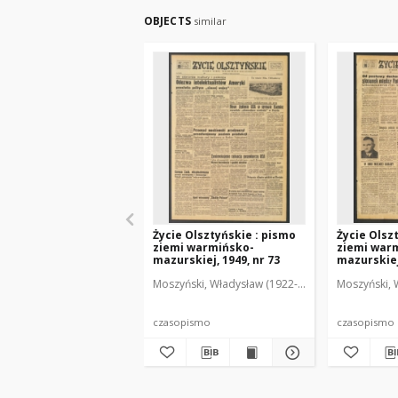
OBJECTS
similar
Życie Olsztyńskie : pismo
Życie Olsz
ziemi warmińsko-
ziemi war
mazurskiej, 1949, nr 73
mazurskiej,
Moszyński, Władysław (1922-2001). Red.
Moszyński, 
Mroczko
czasopismo
czasopismo