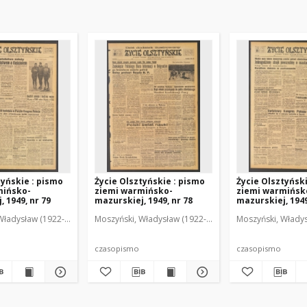
tyńskie : pismo
Życie Olsztyńskie : pismo
Życie Olsztyńsk
mińsko-
ziemi warmińsko-
ziemi warmińsk
 1949, nr 79
mazurskiej, 1949, nr 78
mazurskiej, 1949
Władysław (1922-2001). Red.
wski, Włodzimierz (1902-1971). Red.
Moszyński, Władysław (1922-2001). Red.
Mroczkowski, Włodzimierz (1902-1971). Red.
Osiecki, Andrzej. Red.
Moszyński, Władys
Mroczkowski, 
Osiec
czasopismo
czasopismo