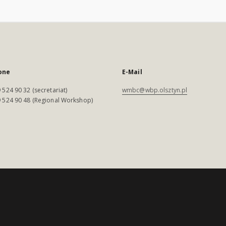
one
E-Mail
 524 90 32 (secretariat)
wmbc@wbp.olsztyn.pl
 524 90 48 (Regional Workshop)