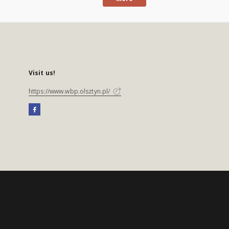
Visit us!
https://www.wbp.olsztyn.pl/