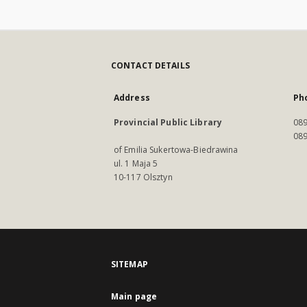
CONTACT DETAILS
Address
Ph
Provincial Public Library
089
089
of Emilia Sukertowa-Biedrawina
ul. 1 Maja 5
10-117 Olsztyn
SITEMAP
Main page