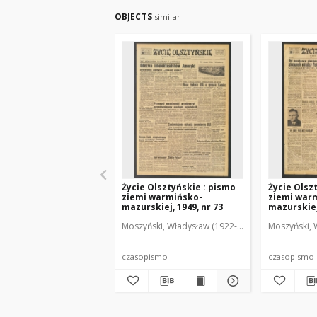
OBJECTS
similar
Życie Olsztyńskie : pismo
Życie Olsz
ziemi warmińsko-
ziemi war
mazurskiej, 1949, nr 73
mazurskiej,
Moszyński, Władysław (1922-2001). Red.
Moszyński, 
Mroczko
czasopismo
czasopismo