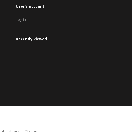
User's account
Log in
Recently viewed
lic Library in Olsztyn.