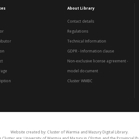
xes
About Library
Contact details
or
Regulations
ibutor
Technical Information
ion
GDPR - Information clause
ct
Non-exclusive license agreement -
rage
model document
iption
Cluster WMBC
Website created by: Cluster of Warmia and Mazury Digital Library.
 Cluster are: University of Warmia and Mazury in Olsztyn and the Provincial Pub