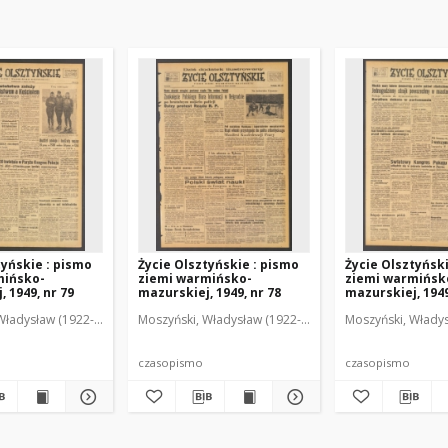
tyńskie : pismo
Życie Olsztyńskie : pismo
Życie Olsztyńsk
mińsko-
ziemi warmińsko-
ziemi warmińsk
 1949, nr 79
mazurskiej, 1949, nr 78
mazurskiej, 1949
Władysław (1922-2001). Red.
wski, Włodzimierz (1902-1971). Red.
Moszyński, Władysław (1922-2001). Red.
Mroczkowski, Włodzimierz (1902-1971). Red.
Osiecki, Andrzej. Red.
Moszyński, Władys
Mroczkowski, 
Osiec
czasopismo
czasopismo