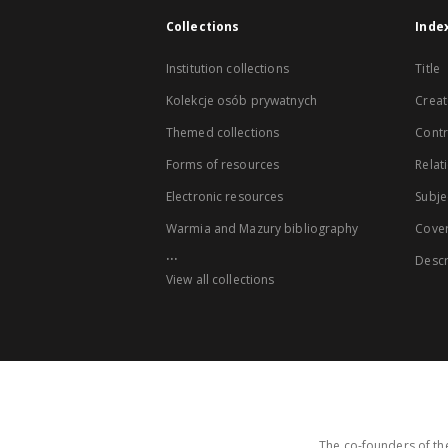
Collections
Inde
Institution collections
Title
Kolekcje osób prywatnych
Creat
Themed collections
Contr
Forms of resources
Relat
Electronic resources
Subje
Warmia and Mazury bibliography
Cove
...
Descr
View all collections
The co-founders of the