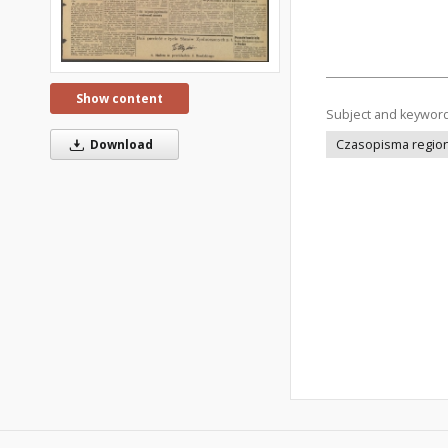
Show content
Subject and keywor
Download
Czasopisma regiona