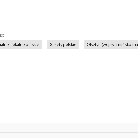
ds:
lne i lokalne polskie
Gazety polskie
Olsztyn (woj. warmińsko-ma