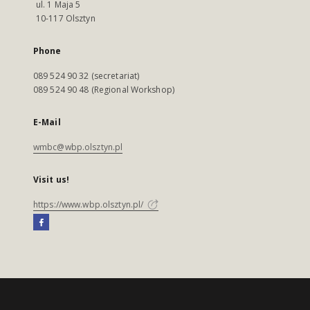
ul. 1 Maja 5
10-117 Olsztyn
Phone
089 524 90 32 (secretariat)
089 524 90 48 (Regional Workshop)
E-Mail
wmbc@wbp.olsztyn.pl
Visit us!
https://www.wbp.olsztyn.pl/