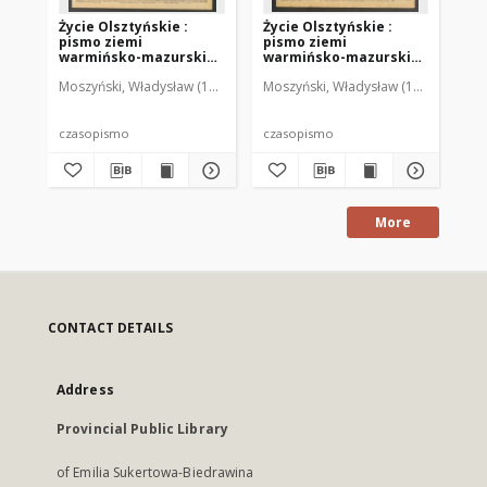
Życie Olsztyńskie :
Życie Olsztyńskie :
Życ
pismo ziemi
pismo ziemi
pi
warmińsko-mazurskiej,
warmińsko-mazurskiej,
wa
1949, nr 73
1949, nr 79
194
Moszyński, Władysław (1922-2001). Red.
Moszyński, Władysław (1922-2001). 
Mroczkowski, Włodzimierz (1
Mos
czasopismo
czasopismo
cz
More
CONTACT DETAILS
Address
Provincial Public Library
of Emilia Sukertowa-Biedrawina