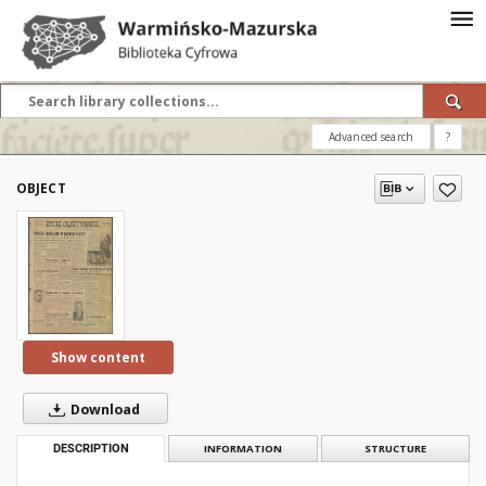
Advanced search
?
OBJECT
Show content
Download
DESCRIPTION
INFORMATION
STRUCTURE