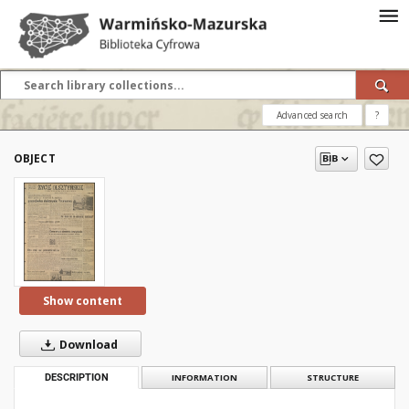
Advanced search
?
OBJECT
Show content
Download
DESCRIPTION
INFORMATION
STRUCTURE