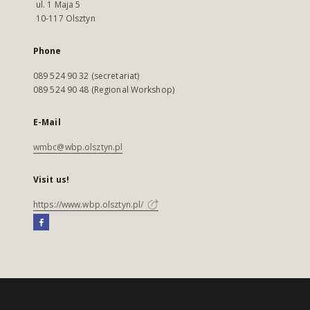
ul. 1 Maja 5
10-117 Olsztyn
Phone
089 524 90 32 (secretariat)
089 524 90 48 (Regional Workshop)
E-Mail
wmbc@wbp.olsztyn.pl
Visit us!
https://www.wbp.olsztyn.pl/