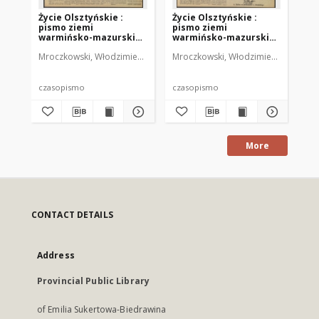
Życie Olsztyńskie :
Życie Olsztyńskie :
Życ
pismo ziemi
pismo ziemi
pi
warmińsko-mazurskiej,
warmińsko-mazurskiej,
wa
1947, nr 80
1947, nr 87
194
Mroczkowski, Włodzimierz (1902-1971). Red.
Mroczkowski, Włodzimierz (1902-197
Mro
czasopismo
czasopismo
cz
More
CONTACT DETAILS
Address
Provincial Public Library
of Emilia Sukertowa-Biedrawina