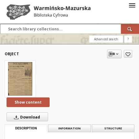
Advanced search
?
OBJECT
Show content
Download
DESCRIPTION
INFORMATION
STRUCTURE