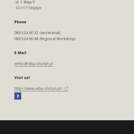
ul. 1 Maja 5
10-117 Olsztyn
Phone
089 524 90 32 (secretariat)
089 524 90 48 (Regional Workshop)
E-Mail
wmbc@wbp.olsztyn.pl
Visit us!
https://www.wbp.olsztyn.pl/