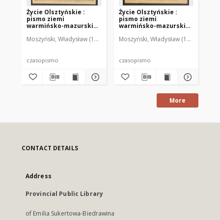
Życie Olsztyńskie :
Życie Olsztyńskie :
Życ
pismo ziemi
pismo ziemi
pi
warmińsko-mazurskiej,
warmińsko-mazurskiej,
wa
1949, nr 73
1949, nr 79
194
Moszyński, Władysław (1922-2001). Red.
Moszyński, Władysław (1922-2001). 
Mroczkowski, Włodzimierz (1
Mos
czasopismo
czasopismo
cz
More
CONTACT DETAILS
Address
Provincial Public Library
of Emilia Sukertowa-Biedrawina