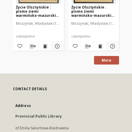
Życie Olsztyńskie :
Życie Olsztyńskie :
Życ
pismo ziemi
pismo ziemi
pi
warmińsko-mazurskiej,
warmińsko-mazurskiej,
wa
1949, nr 73
1949, nr 79
194
Moszyński, Władysław (1922-2001). Red.
Moszyński, Władysław (1922-2001). 
Mroczkowski, Włodzimierz (1
Mos
czasopismo
czasopismo
cz
More
CONTACT DETAILS
Address
Provincial Public Library
of Emilia Sukertowa-Biedrawina