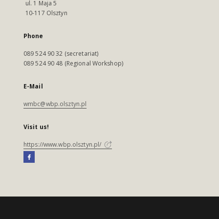
ul. 1 Maja 5
10-117 Olsztyn
Phone
089 524 90 32 (secretariat)
089 524 90 48 (Regional Workshop)
E-Mail
wmbc@wbp.olsztyn.pl
Visit us!
https://www.wbp.olsztyn.pl/