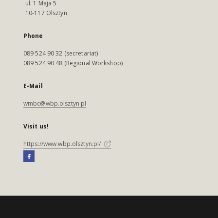
ul. 1 Maja 5
10-117 Olsztyn
Phone
089 524 90 32 (secretariat)
089 524 90 48 (Regional Workshop)
E-Mail
wmbc@wbp.olsztyn.pl
Visit us!
https://www.wbp.olsztyn.pl/