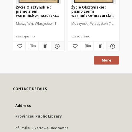
Życie Olsztyńskie :
Życie Olsztyńskie :
Życ
pismo ziemi
pismo ziemi
pi
warmińsko-mazurskiej,
warmińsko-mazurskiej,
wa
1949, nr 73
1949, nr 79
194
Moszyński, Władysław (1922-2001). Red.
Moszyński, Władysław (1922-2001). 
Mroczkowski, Włodzimierz (1
Mos
czasopismo
czasopismo
cz
More
CONTACT DETAILS
Address
Provincial Public Library
of Emilia Sukertowa-Biedrawina