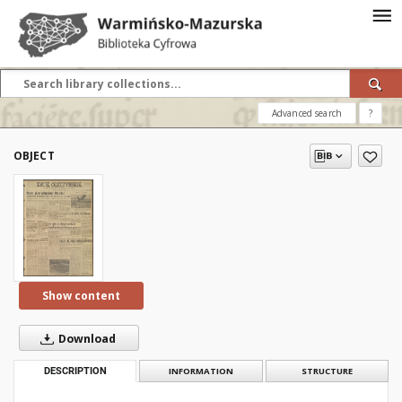
Advanced search
?
OBJECT
Show content
Download
DESCRIPTION
INFORMATION
STRUCTURE